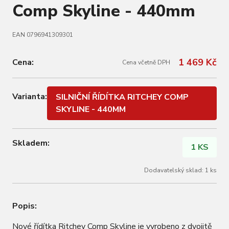
Comp Skyline - 440mm
EAN 0796941309301
1 469 Kč
Cena:
Cena včetně DPH
Varianta:
SILNIČNÍ ŘÍDÍTKA RITCHEY COMP
SKYLINE - 440MM
Skladem:
1 KS
Dodavatelský sklad: 1 ks
Popis:
Nové řídítka Ritchey Comp Skyline je vyrobeno z dvojitě