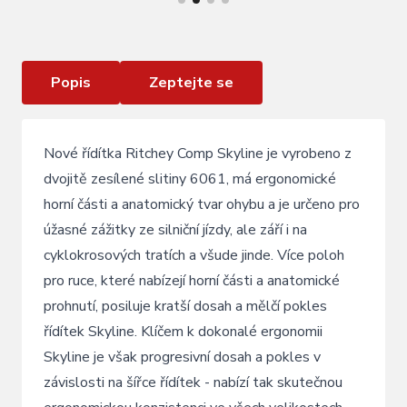
Silniční řídítka RITCHEY Comp Skyline - 440mm
Popis
Zeptejte se
Nové řídítka Ritchey Comp Skyline je vyrobeno z
dvojitě zesílené slitiny 6061, má ergonomické
horní části a anatomický tvar ohybu a je určeno pro
úžasné zážitky ze silniční jízdy, ale září i na
cyklokrosových tratích a všude jinde. Více poloh
pro ruce, které nabízejí horní části a anatomické
prohnutí, posiluje kratší dosah a mělčí pokles
řídítek Skyline. Klíčem k dokonalé ergonomii
Skyline je však progresivní dosah a pokles v
závislosti na šířce řídítek - nabízí tak skutečnou