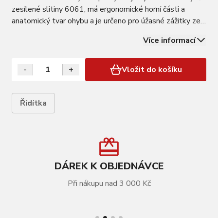
zesílené slitiny 6061, má ergonomické horní části a
anatomický tvar ohybu a je určeno pro úžasné zážitky ze
silniční jízdy, ale září i na cyklokrosových tratích a všude
Více informací
jinde. Více poloh pro ruce, které nabízejí horní části a
anatomické…
-
+
Vložit do košíku
Řídítka
DÁREK K OBJEDNÁVCE
Při nákupu nad 3 000 Kč
VÍCE INFORMACÍ