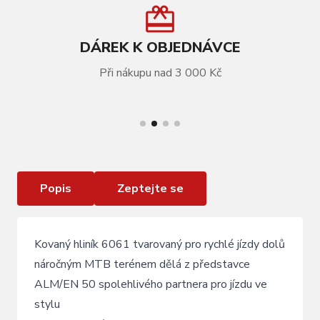
DÁREK K OBJEDNÁVCE
Při nákupu nad 3 000 Kč
VÍCE INFORMACÍ
Představec KLS ALM/EN 50 31,8mm / 60mm
Popis
Zeptejte se
Kovaný hliník 6061 tvarovaný pro rychlé jízdy dolů
náročným MTB terénem dělá z představce
ALM/EN 50 spolehlivého partnera pro jízdu ve
stylu