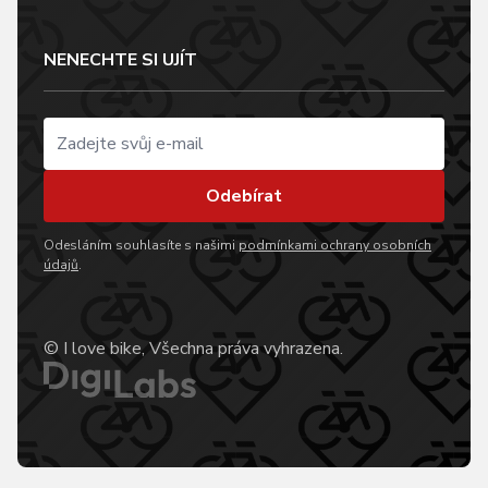
NENECHTE SI UJÍT
Odebírat
Odesláním souhlasíte s našimi
podmínkami ochrany osobních
údajů
.
© I love bike, Všechna práva vyhrazena.