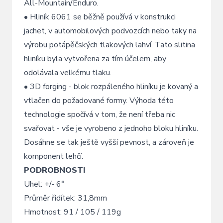
All-Mountain/Enduro.
• Hliník 6061 se běžně používá v konstrukci
jachet, v automobilových podvozcích nebo taky na
výrobu potápěčských tlakových lahví. Tato slitina
hliníku byla vytvořena za tím účelem, aby
odolávala velkému tlaku.
• 3D forging - blok rozpáleného hliníku je kovaný a
vtlačen do požadované formy. Výhoda této
technologie spočívá v tom, že není třeba nic
svařovat - vše je vyrobeno z jednoho bloku hliníku.
Dosáhne se tak ještě vyšší pevnost, a zároveň je
komponent lehčí.
PODROBNOSTI
Uhel: +/- 6°
Průměr řidítek: 31,8mm
Hmotnost: 91 / 105 / 119g