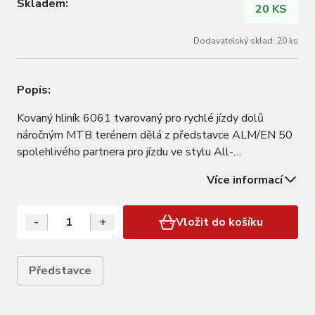
Skladem:
20 KS
Dodavatelský sklad: 20 ks
Popis:
Kovaný hliník 6061 tvarovaný pro rychlé jízdy dolů
náročným MTB terénem dělá z představce ALM/EN 50
spolehlivého partnera pro jízdu ve stylu All-
Mountain/Enduro. • Hliník 6061 se běžně používá v
Více informací
konstrukci jachet, v automobilových podvozcích nebo
taky na výrobu potápěčských tlakových lahví. Tato…
-
+
Vložit do košíku
Představce