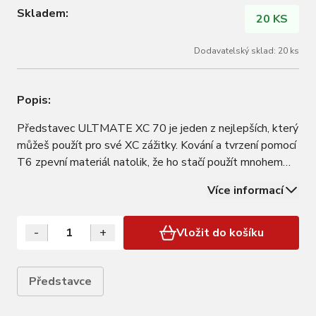
Skladem:
20 KS
Dodavatelský sklad: 20 ks
Popis:
Představec ULTMATE XC 70 je jeden z nejlepších, který
můžeš použít pro své XC zážitky. Kování a tvrzení pomocí
T6 zpevní materiál natolik, že ho stačí použít mnohem
méně. To znamená ještě menší váhu, při ještě vyšší
Více informací
pevnosti. • Šrouby na hlavě vcházejí do představce pod
uhlem 12 °, což zvyšuje…
-
+
Vložit do košíku
Představce