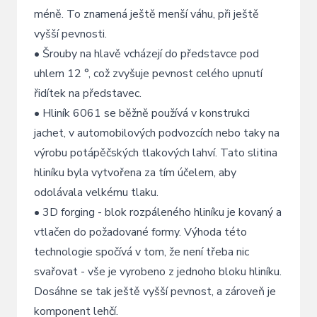
méně. To znamená ještě menší váhu, při ještě
vyšší pevnosti.
• Šrouby na hlavě vcházejí do představce pod
uhlem 12 °, což zvyšuje pevnost celého upnutí
řidítek na představec.
• Hliník 6061 se běžně používá v konstrukci
jachet, v automobilových podvozcích nebo taky na
výrobu potápěčských tlakových lahví. Tato slitina
hliníku byla vytvořena za tím účelem, aby
odolávala velkému tlaku.
• 3D forging - blok rozpáleného hliníku je kovaný a
vtlačen do požadované formy. Výhoda této
technologie spočívá v tom, že není třeba nic
svařovat - vše je vyrobeno z jednoho bloku hliníku.
Dosáhne se tak ještě vyšší pevnost, a zároveň je
komponent lehčí.