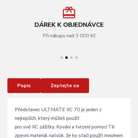
DÁREK K OBJEDNÁVCE
Při nákupu nad 3 000 Kč
VÍCE INFORMACÍ
Představec KLS ULTIMATE XC 70 black 017,
60mm
Popis
Zeptejte se
Představec ULTMATE XC 70 je jeden z
nejlepších, který můžeš použít
pro své XC zážitky. Kování a tvrzení pomocí T6
zpevní materiál natolik, že ho stačí použít mnohem