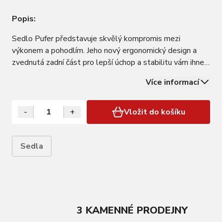
Popis:
Sedlo Pufer představuje skvělý kompromis mezi
výkonem a pohodlím. Jeho nový ergonomický design a
zvednutá zadní část pro lepší úchop a stabilitu vám ihned
umožní najít si komfortní pozici. Má kolejničky z uhlíkové
Více informací
oceli a pěnu s ideální hustotou, která z vaší jízdy dělá
potěšení. Nové sedlo Pufer…
-
+
Vložit do košíku
Sedla
3 KAMENNÉ PRODEJNY