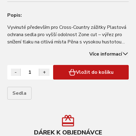
Popis:
Vyvinuté především pro Cross-Country zážitky Plastová
ochrana sedla pro vyšší odolnost Zone cut – výřez pro
snížení tlaku na citlivá místa Pěna s vysokou hustotou
Stupnice pro přesné nastavení Rozměry: 283 x 172mm
Více informací
Hmotnost: 379 g Barva: Red
-
+
Vložit do košíku
Sedla
DÁREK K OBJEDNÁVCE