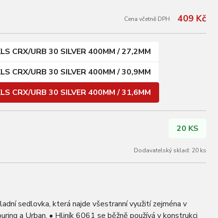
409 Kč
Cena včetně DPH
LS CRX/URB 30 SILVER 400MM / 27,2MM
LS CRX/URB 30 SILVER 400MM / 30,9MM
LS CRX/URB 30 SILVER 400MM / 31,6MM
20 KS
Dodavatelský sklad: 20 ks
dní sedlovka, která najde všestranní využití zejména v
uring a Urban. • Hliník 6061 se běžně používá v konstrukci