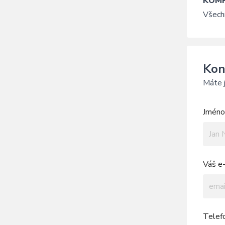
KOMP
Všech
Kon
Máte j
Jméno 
Váš e-
Telef