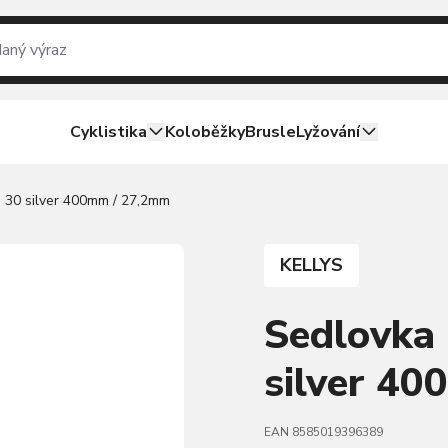
Cyklistika
Koloběžky
Brusle
Lyžování
30 silver 400mm / 27,2mm
KELLYS
Sedlovka
silver 4
EAN 8585019396389