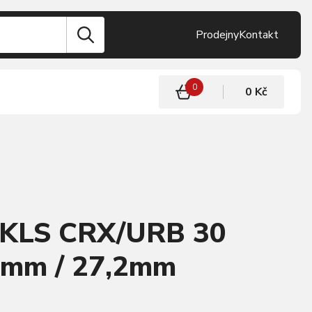
Prodejny
Kontakt
0
0 Kč
 KLS CRX/URB 30
00mm / 27,2mm