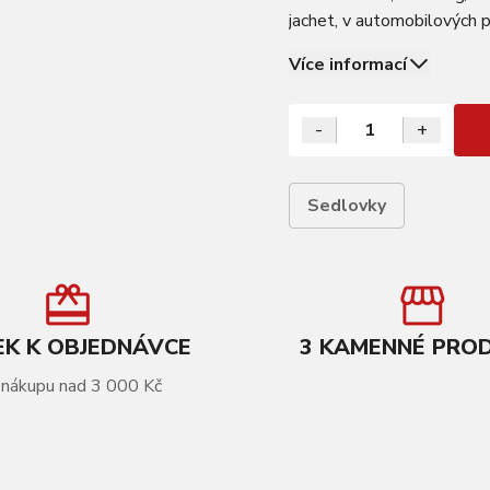
jachet, v automobilových 
lahví. Tato slitina hliníku
Více informací
-
+
Sedlovky
K K OBJEDNÁVCE
3 KAMENNÉ PRO
 nákupu nad 3 000 Kč