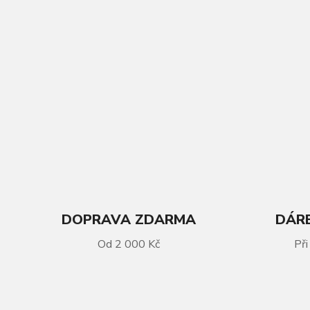
DOPRAVA ZDARMA
DÁRE
VÍCE INFORMACÍ
Od 2 000 Kč
Při
Sedlovka KLS CRX/URB 30 silver
400mm / 27,2mm