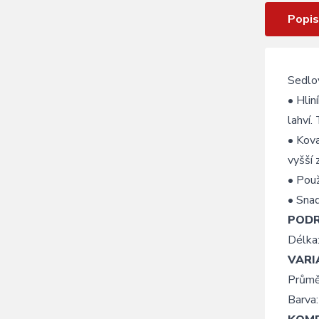
Popis
Sedlov
• Hlin
lahví.
• Kova
vyšší 
• Použ
• Snad
POD
Délka
VARI
Průmě
Barva: