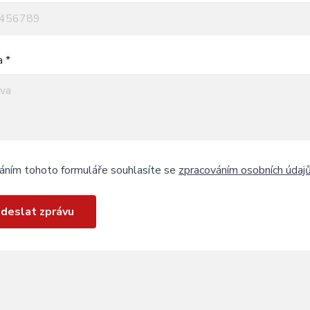
a *
áním tohoto formuláře souhlasíte se
zpracováním osobních údaj
deslat zprávu