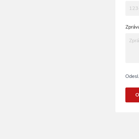
Zpráv
Odesl
O