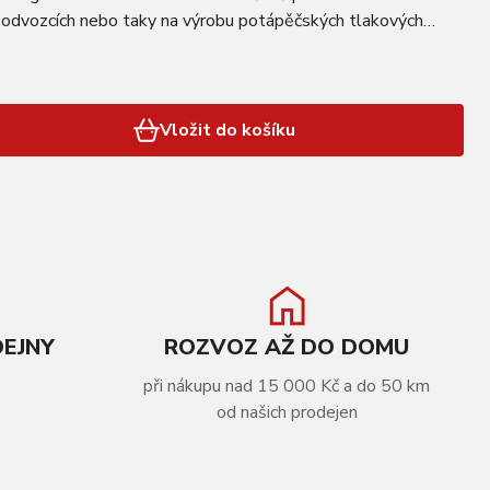
podvozcích nebo taky na výrobu potápěčských tlakových
 byla vytvořena za tím…
Vložit do košíku
DEJNY
ROZVOZ AŽ DO DOMU
při nákupu nad 15 000 Kč a do 50 km
od našich prodejen