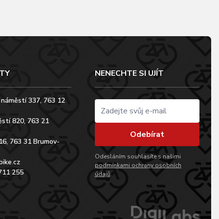
TY
NENECHTE SI UJÍT
 náměstí 337, 763 12
stí 820, 763 21
Odebírat
16, 763 31 Brumov-
Odesláním souhlasíte s našimi
bike.cz
podmínkami ochrany osobních
711 255
údajů
.