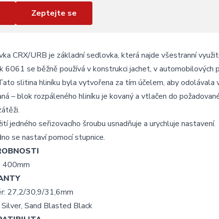
Zeptejte se
ka CRX/URB je základní sedlovka, která najde všestranní využití
ík 6061 se běžně používá v konstrukci jachet, v automobilových
 Tato slitina hliníku byla vytvořena za tím účelem, aby odolávala
ná – blok rozpáleného hliníku je kovaný a vtlačen do požadované
zátěži.
ití jedného seřizovacího šroubu usnadňuje a urychluje nastavení.
no se nastaví pomocí stupnice.
ROBNOSTI
: 400mm
ANTY
r: 27,2/30,9/31,6mm
 Silver, Sand Blasted Black