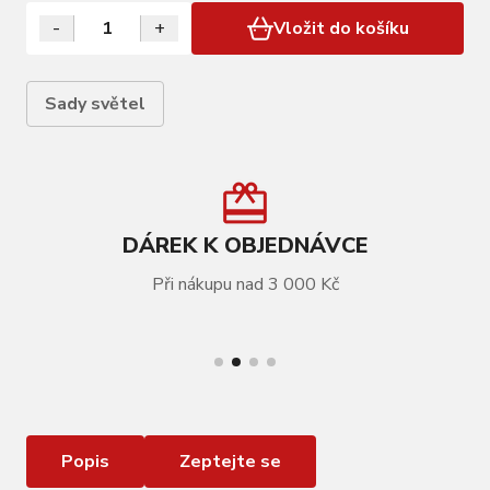
-
+
Vložit do košíku
Sady světel
DÁREK K OBJEDNÁVCE
Při nákupu nad 3 000 Kč
VÍCE INFORMACÍ
Sada blikaček KNOG Frog V3
Popis
Zeptejte se