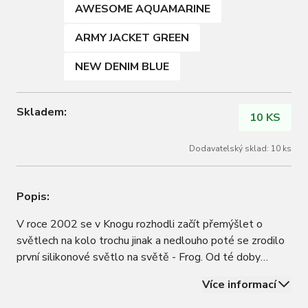
AWESOME AQUAMARINE
ARMY JACKET GREEN
NEW DENIM BLUE
Skladem:
10 KS
Dodavatelský sklad: 10 ks
Popis:
V roce 2002 se v Knogu rozhodli začít přemýšlet o
světlech na kolo trochu jinak a nedlouho poté se zrodilo
první silikonové světlo na světě - Frog. Od té doby
prodali více než 7 milionů kusů - často napodobovaných,
Více informací
nikdy ne úplně napodobených. Nyní, o 20 let později, je
Frog zpět a lepší než kdy…