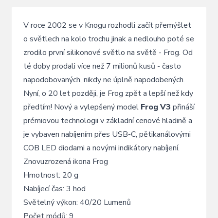
V roce 2002 se v Knogu rozhodli začít přemýšlet
o světlech na kolo trochu jinak a nedlouho poté se
zrodilo první silikonové světlo na světě - Frog. Od
té doby prodali více než 7 milionů kusů - často
napodobovaných, nikdy ne úplně napodobených.
Nyní, o 20 let později, je Frog zpět a lepší než kdy
předtím! Nový a vylepšený model
Frog V3
přináší
prémiovou technologii v základní cenové hladině a
je vybaven nabíjením přes USB-C, pětikanálovými
COB LED diodami a novými indikátory nabíjení.
Znovuzrozená ikona Frog
Hmotnost: 20 g
Nabíjecí čas: 3 hod
Světelný výkon: 40/20 Lumenů
Počet módů: 9