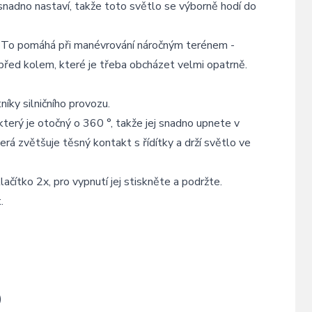
snadno nastaví, takže toto světlo se výborně hodí do
m. To pomáhá při manévrování náročným terénem -
před kolem, které je třeba obcházet velmi opatrně.
íky silničního provozu.
který je otočný o 360 °, takže jej snadno upnete v
rá zvětšuje těsný kontakt s řídítky a drží světlo ve
čítko 2x, pro vypnutí jej stiskněte a podržte.
.
)