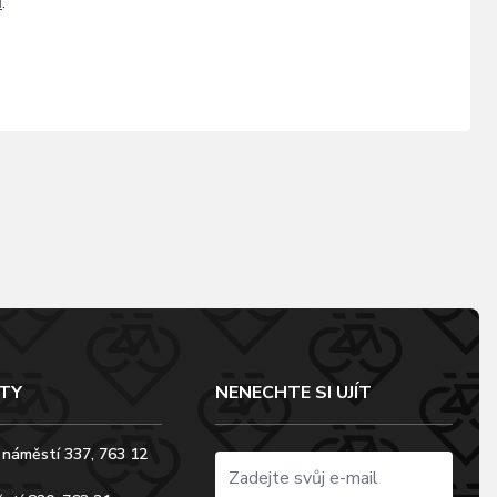
ů
.
TY
NENECHTE SI UJÍT
 náměstí 337, 763 12