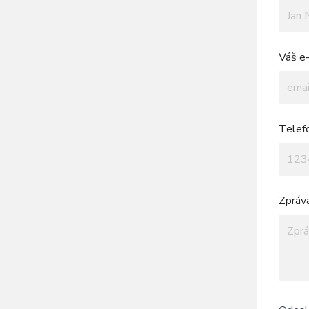
Váš e-
Telef
Zpráv