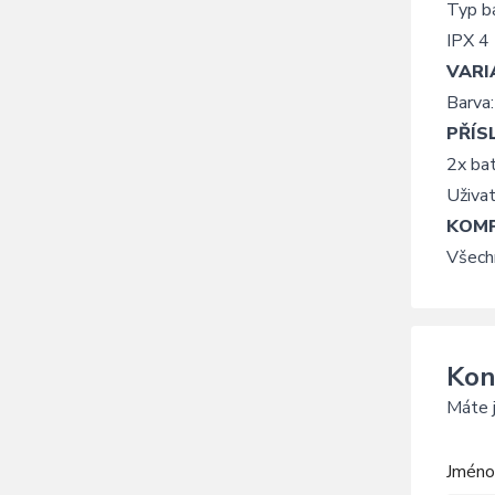
Typ ba
IPX 4
VARI
Barva:
PŘÍS
2x ba
Uživa
KOMP
Všechn
Kon
Máte j
Jméno 