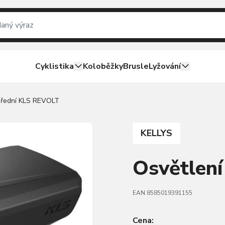
Cyklistika
Koloběžky
Brusle
Lyžování
přední KLS REVOLT
KELLYS
Osvětlen
EAN 8585019391155
Cena: