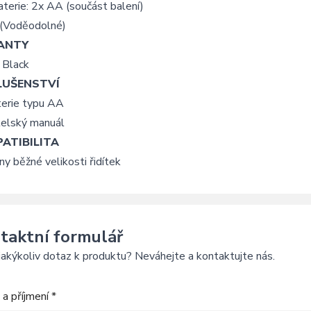
terie: 2x AA (součást balení)
 (Voděodolné)
ANTY
 Black
LUŠENSTVÍ
terie typu AA
telský manuál
ATIBILITA
y běžné velikosti řidítek
taktní formulář
akýkoliv dotaz k produktu? Neváhejte a kontaktujte nás.
a příjmení *