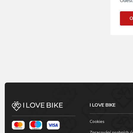
Odesl
O
I LOVE BIKE
Cookies
Zpracování osobních ú