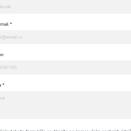
mail *
on
a *