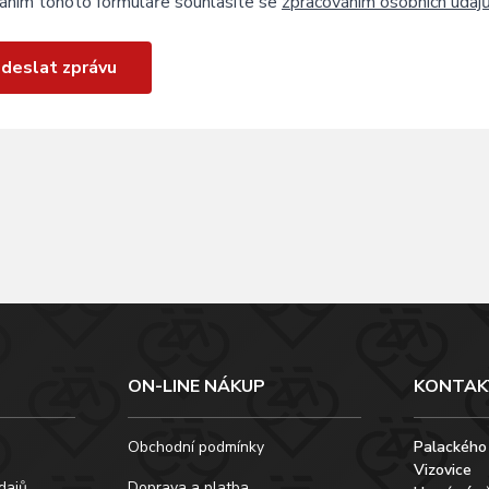
áním tohoto formuláře souhlasíte se
zpracováním osobních údaj
deslat zprávu
ON-LINE NÁKUP
KONTAK
Obchodní podmínky
Palackého
Vizovice
dajů
Doprava a platba