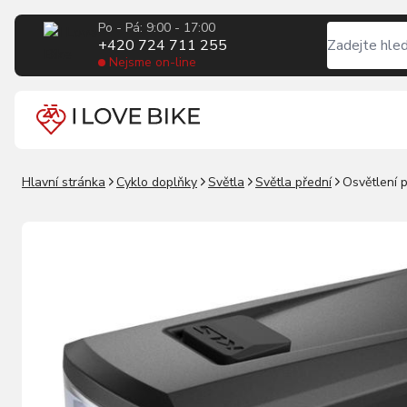
Po - Pá: 9:00 - 17:00
+420 724 711 255
Nejsme on-line
Hlavní stránka
Cyklo doplňky
Světla
Světla přední
Osvětlení 