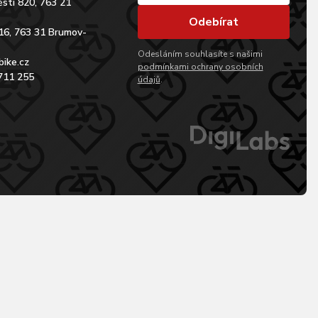
stí 820, 763 21
Odebírat
16, 763 31 Brumov-
Odesláním souhlasíte s našimi
bike.cz
podmínkami ochrany osobních
711 255
údajů
.