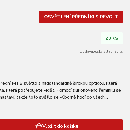
OSVĚTLENÍ PŘEDNÍ KLS REVOLT
20 KS
Dodavatelský sklad: 20 ks
řední MTB světlo s nadstandardně širokou optikou, která
ta, která potřebujete vidět. Pomocí silikonového řemínku se
nastaví, takže toto světlo se výborně hodí do všech
tika osvětluje prostor po…
Vložit do košíku