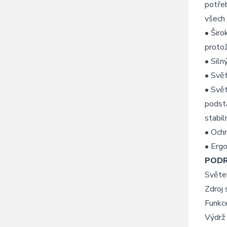
potřeb
všech
• Širo
protož
• Siln
• Svět
• Svět
podsta
stabil
• Ochr
• Ergo
POD
Světe
Zdroj 
Funkc
Výdrž 