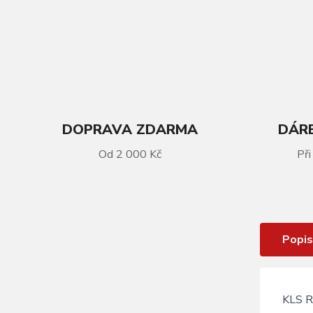
DOPRAVA ZDARMA
DÁRE
Od 2 000 Kč
Při
VÍCE INFORMACÍ
Osvětlení přední KLS REVOLT
Popis
KLS RE