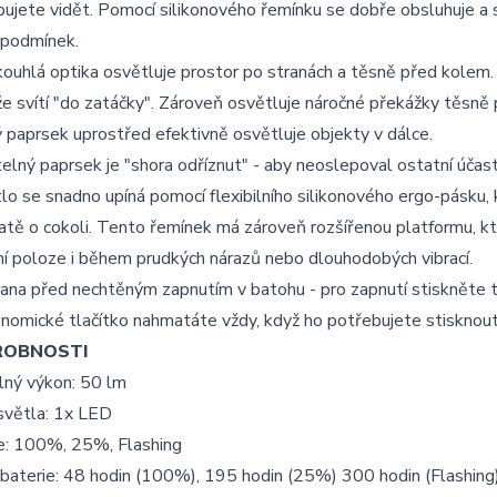
ujete vidět. Pomocí silikonového řemínku se dobře obsluhuje a 
 podmínek.
kouhlá optika osvětluje prostor po stranách a těsně před kole
e svítí "do zatáčky". Zároveň osvětluje náročné překážky těsně 
ý paprsek uprostřed efektivně osvětluje objekty v dálce.
elný paprsek je "shora odříznut" - aby neoslepoval ostatní účastn
lo se snadno upíná pomocí flexibilního silikonového ergo-pásku, 
tě o cokoli. Tento řemínek má zároveň rozšířenou platformu, kte
ní poloze i během prudkých nárazů nebo dlouhodobých vibrací.
ana před nechtěným zapnutím v batohu - pro zapnutí stiskněte tla
nomické tlačítko nahmatáte vždy, když ho potřebujete stisknout
ROBNOSTI
lný výkon: 50 lm
světla: 1x LED
e: 100%, 25%, Flashing
baterie: 48 hodin (100%), 195 hodin (25%) 300 hodin (Flashing