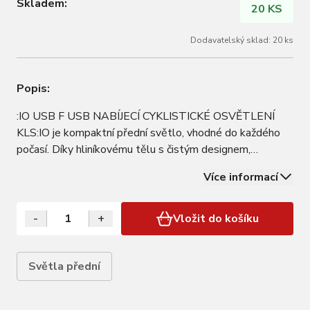
Skladem:
20 KS
Dodavatelský sklad: 20 ks
Popis:
:IO USB F USB NABÍJECÍ CYKLISTICKÉ OSVĚTLENÍ
KLS:IO je kompaktní přední světlo, vhodné do každého
počasí. Díky hliníkovému tělu s čistým designem,
dokonale opracovanému na CNC soustruhu, a možnosti
Více informací
připevnění bez použití nářadí je:IO lehký a odolný
bezpečnostní doplněk, který se hodí na každé kolo.…
-
+
Vložit do košíku
Světla přední