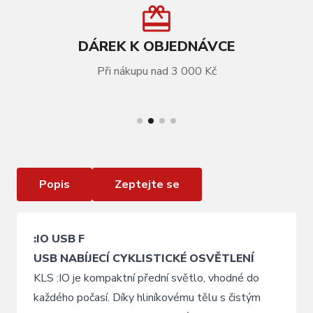
DÁREK K OBJEDNÁVCE
Při nákupu nad 3 000 Kč
VÍCE INFORMACÍ
Osvětlení přední dobíjecí IO USB Front, purple
Popis
Zeptejte se
:IO USB F
USB NABÍJECÍ CYKLISTICKÉ OSVĚTLENÍ
KLS :IO je kompaktní přední světlo, vhodné do
každého počasí. Díky hliníkovému tělu s čistým