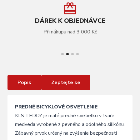
DÁREK K OBJEDNÁVCE
Při nákupu nad 3 000 Kč
VÍCE INFORMACÍ
Osvětlení přední KLS TEDDY, brown
Popis
Zeptejte se
PREDNÉ BICYKLOVÉ OSVETLENIE
KLS TEDDY je malé predné svetielko v tvare
medveďa vyrobené z pevného a odolného silikónu.
Zábavný prvok určený na zvýšenie bezpečnosti