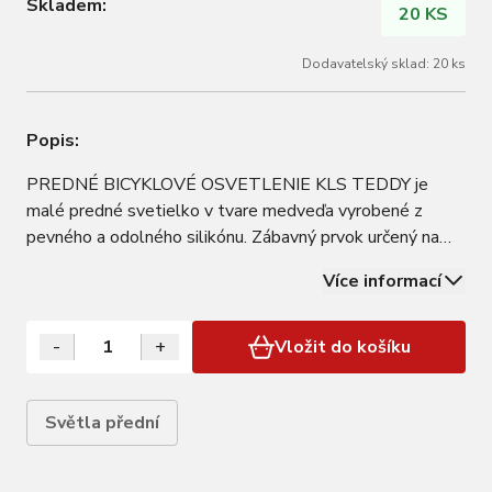
Skladem:
20 KS
Dodavatelský sklad: 20 ks
Popis:
PREDNÉ BICYKLOVÉ OSVETLENIE KLS TEDDY je
malé predné svetielko v tvare medveďa vyrobené z
pevného a odolného silikónu. Zábavný prvok určený na
zvýšenie bezpečnosti Odolný silikón predlžuje životnosť
Více informací
produktu Ergonomické tlačidlo je skryté pod nosom Veľa
farebných variant umožňuje prispôsobiť si Váš…
-
+
Vložit do košíku
Světla přední