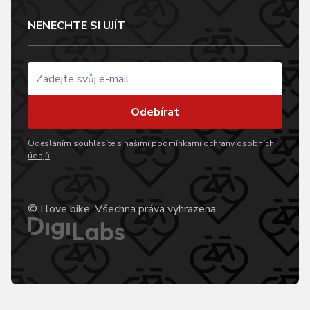
NENECHTE SI UJÍT
Odebírat
Odesláním souhlasíte s našimi
podmínkami ochrany osobních
údajů
.
© I love bike, Všechna práva vyhrazena.