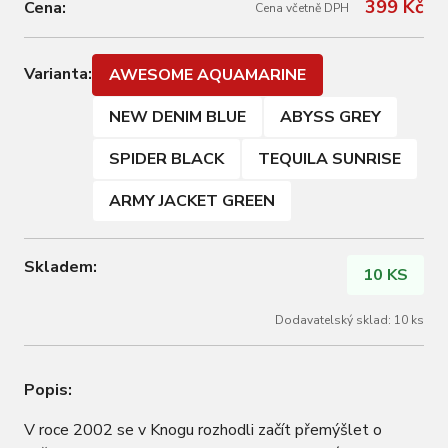
399 Kč
Cena:
Cena včetně DPH
Varianta:
AWESOME AQUAMARINE
NEW DENIM BLUE
ABYSS GREY
SPIDER BLACK
TEQUILA SUNRISE
ARMY JACKET GREEN
Skladem:
10 KS
Dodavatelský sklad: 10 ks
Popis:
V roce 2002 se v Knogu rozhodli začít přemýšlet o