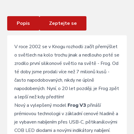
Zadní blikačka KNOG Frog V3
Popis
Zeptejte se
V roce 2002 se v Knogu rozhodli začít přemýšlet
o světlech na kolo trochu jinak a nedlouho poté se
zrodilo první silikonové světlo na světě - Frog. Od
té doby jsme prodali více než 7 milionů kusů -
často napodobovaných, nikdy ne úplně
napodobených. Nyní, o 20 let později, je Frog zpět
a lepší než kdy předtím!
Nový a vylepšený model
Frog V3
přináší
prémiovou technologii v základní cenové hladině a
je vybaven nabíjením přes USB-C, pětikanálovými
COB LED diodami a novými indikátory nabíjení.