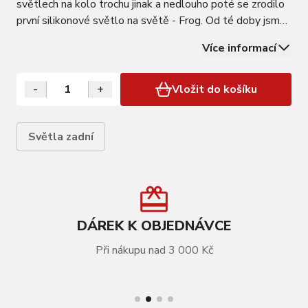
světlech na kolo trochu jinak a nedlouho poté se zrodilo
první silikonové světlo na světě - Frog. Od té doby jsme
prodali více než 7 milionů kusů - často napodobovaných,
Více informací
nikdy ne úplně napodobených. Nyní, o 20 let později, je
Frog zpět a lepší než…
-
+
Vložit do košíku
Světla zadní
DÁREK K OBJEDNÁVCE
Při nákupu nad 3 000 Kč
VÍCE INFORMACÍ