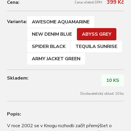
399 Kč
Cena:
Cena včetně DPH
Varianta:
AWESOME AQUAMARINE
NEW DENIM BLUE
ABYSS GREY
SPIDER BLACK
TEQUILA SUNRISE
ARMY JACKET GREEN
Skladem:
10 KS
Dodavatelský sklad: 10 ks
Popis:
V roce 2002 se v Knogu rozhodli začít přemýšlet o