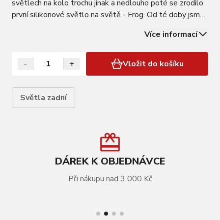
světlech na kolo trochu jinak a nedlouho poté se zrodilo
první silikonové světlo na světě - Frog. Od té doby jsme
prodali více než 7 milionů kusů - často napodobovaných,
Více informací
nikdy ne úplně napodobených. Nyní, o 20 let později, je
Frog zpět a lepší než…
-
+
Vložit do košíku
Světla zadní
DÁREK K OBJEDNÁVCE
Při nákupu nad 3 000 Kč
VÍCE INFORMACÍ