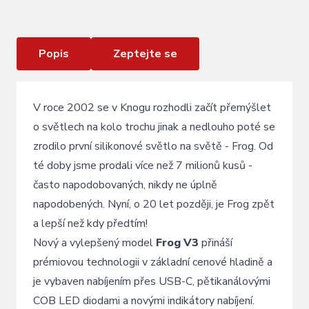
Zadní blikačka KNOG Frog V3
Popis
Zeptejte se
V roce 2002 se v Knogu rozhodli začít přemýšlet
o světlech na kolo trochu jinak a nedlouho poté se
zrodilo první silikonové světlo na světě - Frog. Od
té doby jsme prodali více než 7 milionů kusů -
často napodobovaných, nikdy ne úplně
napodobených. Nyní, o 20 let později, je Frog zpět
a lepší než kdy předtím!
Nový a vylepšený model
Frog V3
přináší
prémiovou technologii v základní cenové hladině a
je vybaven nabíjením přes USB-C, pětikanálovými
COB LED diodami a novými indikátory nabíjení.