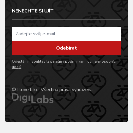
NENECHTE SI UJÍT
Odebírat
Odesláním souhlasíte s našimi
podmínkami ochrany osobních
údajů
.
© I love bike, Všechna práva vyhrazena.