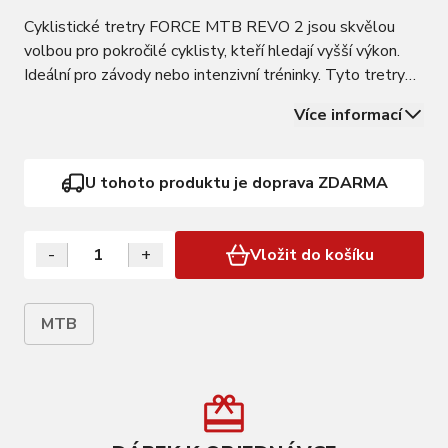
Cyklistické tretry FORCE MTB REVO 2 jsou skvělou
volbou pro pokročilé cyklisty, kteří hledají vyšší výkon.
Ideální pro závody nebo intenzivní tréninky. Tyto tretry
podporují výkon díky tužší podešvi, snadnému utažení
Více informací
pomocí kolečka A-A41, stabilnímu držení paty a nízké
hmotnosti. Rychlé utažení a…
U tohoto produktu je doprava ZDARMA
-
+
Vložit do košíku
MTB