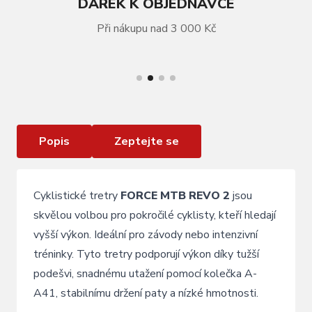
DÁREK K OBJEDNÁVCE
Při nákupu nad 3 000 Kč
VÍCE INFORMACÍ
tretry FORCE MTB REVO 2 , černé
Popis
Zeptejte se
Cyklistické tretry
FORCE MTB REVO 2
jsou
skvělou volbou pro pokročilé cyklisty, kteří hledají
vyšší výkon. Ideální pro závody nebo intenzivní
tréninky. Tyto tretry podporují výkon díky tužší
podešvi, snadnému utažení pomocí kolečka A-
A41, stabilnímu držení paty a nízké hmotnosti.