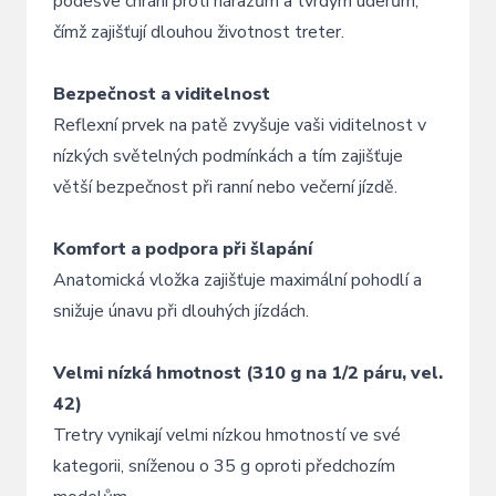
podešve chrání proti nárazům a tvrdým úderům,
čímž zajišťují dlouhou životnost treter.
Bezpečnost a viditelnost
Reflexní prvek na patě zvyšuje vaši viditelnost v
nízkých světelných podmínkách a tím zajišťuje
větší bezpečnost při ranní nebo večerní jízdě.
Komfort a podpora při šlapání
Anatomická vložka zajišťuje maximální pohodlí a
snižuje únavu při dlouhých jízdách.
Velmi nízká hmotnost (310 g na 1/2 páru, vel.
42)
Tretry vynikají velmi nízkou hmotností ve své
kategorii, sníženou o 35 g oproti předchozím