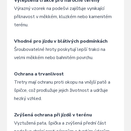
Vylepšená trakce pro náročné terény
Výrazný vzorek na podešvi zajišťuje vynikající
přilnavost v měkkém, kluzkém nebo kamenitém
terénu.
Vhodné pro jízdu v blátivých podmínkách
Šroubovatelné hroty poskytují lepší trakci na
velmi měkkém nebo bahnitém povrchu.
Ochrana a trvanlivost
Tretry mají ochranu proti okopu na vnější patě a
špičce, což prodlužuje jejich životnost a udržuje
hezký vzhled.
Zvýšená ochrana při jízdě v terénu
Vyztužená pata, špička a zvýšená přední část