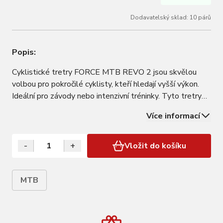
Dodavatelský sklad: 10 párů
Popis:
Cyklistické tretry FORCE MTB REVO 2 jsou skvělou
volbou pro pokročilé cyklisty, kteří hledají vyšší výkon.
Ideální pro závody nebo intenzivní tréninky. Tyto tretry
podporují výkon díky tužší podešvi, snadnému utažení
Více informací
pomocí kolečka A-A41, stabilnímu držení paty a nízké
hmotnosti. Rychlé utažení a…
-
+
Vložit do košíku
MTB