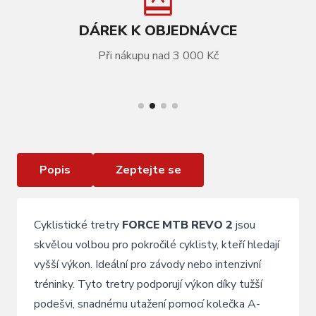
DÁREK K OBJEDNÁVCE
Při nákupu nad 3 000 Kč
VÍCE INFORMACÍ
tretry FORCE MTB REVO 2 , oranžové
Popis
Zeptejte se
Cyklistické tretry
FORCE MTB REVO 2
jsou
skvělou volbou pro pokročilé cyklisty, kteří hledají
vyšší výkon. Ideální pro závody nebo intenzivní
tréninky. Tyto tretry podporují výkon díky tužší
podešvi, snadnému utažení pomocí kolečka A-