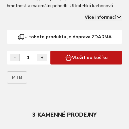
hmotnost a maximální pohodlí. Ultralehká karbonová
podrážka po celé délce přenáší každý watt energie.
Více informací
Systém dvojitého zapínání zajišťuje přesné padnutí a
úžasně odvětrávaný svršek z…
U tohoto produktu je doprava ZDARMA
-
+
Vložit do košíku
MTB
3 KAMENNÉ PRODEJNY