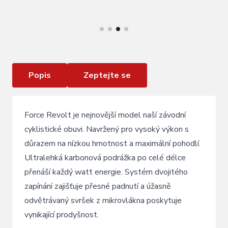
VÍCE INFORMACÍ
tretry FORCE MTB REVOLT CARBON , černé
Popis
Zeptejte se
Force Revolt je nejnovější model naší závodní
cyklistické obuvi. Navržený pro vysoký výkon s
důrazem na nízkou hmotnost a maximální pohodlí.
Ultralehká karbonová podrážka po celé délce
přenáší každý watt energie. Systém dvojitého
zapínání zajišťuje přesné padnutí a úžasně
odvětrávaný svršek z mikrovlákna poskytuje
vynikající prodyšnost.