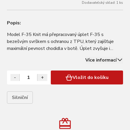
Dodavatelský sklad: 1 ks
Popis:
Model F-35 Knit má přepracovaný úplet F-35 s
bezešvým svrškem s ochranou z TPU, který zajišťuje
maximální pevnost chodidla v botě. Úplet zvyšuje i
pohodlí a nový těsnější střih napomáhá elegantnějšímu
Více informací
designu. Výrobci vsadili na zesílenou koženou oporu paty
místo síťoviny a do svršku přidali…
-
+
Vložit do košíku
Silniční