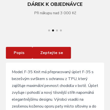
DÁREK K OBJEDNÁVCE
Při nákupu nad 3 000 Kč
VÍCE INFORMACÍ
Tretry FLR F -35 Knit Black
Popis
Zeptejte se
Model F-35 Knit má přepracovaný úplet F-35 s
bezešvým svrškem s ochranou z TPU, který
zajišťuje maximální pevnost chodidla v botě. Úplet
zvyšuje i pohodlí a nový těsnější střih napomáhá
elegantnějšímu designu. Výrobci vsadili na
zesílenou koženou oporu paty místo síťoviny a do