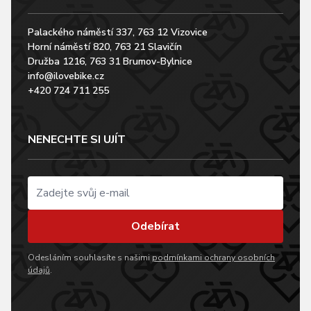
Palackého náměstí 337, 763 12 Vizovice
Horní náměstí 820, 763 21 Slavičín
Družba 1216, 763 31 Brumov-Bylnice
info@ilovebike.cz
+420 724 711 255
NENECHTE SI UJÍT
Odebírat
Odesláním souhlasíte s našimi
podmínkami ochrany osobních
údajů
.