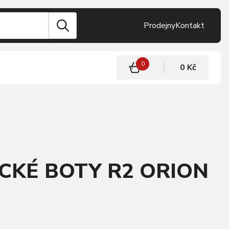
Prodejny
Kontakt
0
0 Kč
ICKÉ BOTY R2 ORION
B