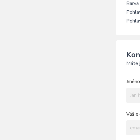
Barva
Pohla
Pohla
Kon
Máte j
Jméno 
Váš e-