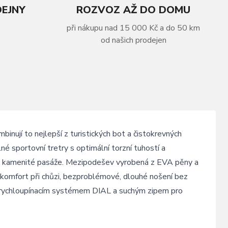
DEJNY
ROZVOZ AŽ DO DOMU
při nákupu nad 15 000 Kč a do 50 km
od našich prodejen
nují to nejlepší z turistických bot a čistokrevných
 sportovní tretry s optimální torzní tuhostí a
sné kamenité pasáže. Mezipodešev vyrobená z EVA pěny a
 komfort při chůzi, bezproblémové, dlouhé nošení bez
i rychloupínacím systémem DIAL a suchým zipem pro