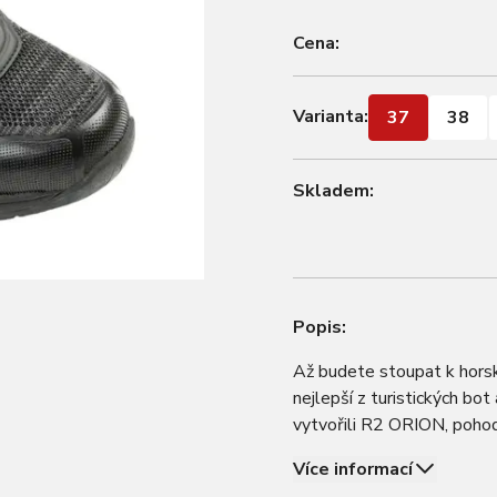
Cena:
Varianta:
37
38
Skladem:
Popis:
Až budete stoupat k horsk
nejlepší z turistických bo
vytvořili R2 ORION, pohodl
podešve, odolné i v podmín
Více informací