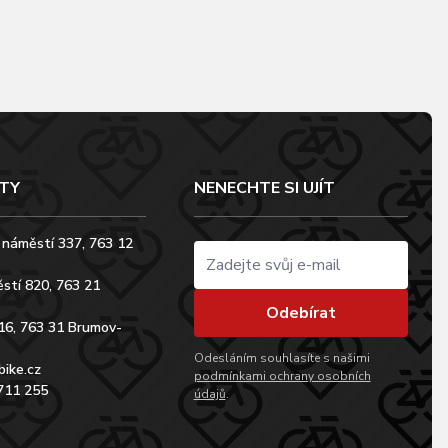
TY
NENECHTE SI UJÍT
 náměstí 337, 763 12
stí 820, 763 21
Odebírat
16, 763 31 Brumov-
Odesláním souhlasíte s našimi
bike.cz
podmínkami ochrany osobních
711 255
údajů
.