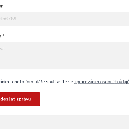
on
a *
áním tohoto formuláře souhlasíte se
zpracováním osobních údaj
deslat zprávu