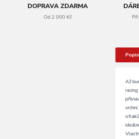
DOPRAVA ZDARMA
DÁRE
VÍCE INFORMACÍ
Od 2 000 Kč
Při
CYKLISTICKÉ BOTY R2 ORION
ATSH01B
Popis
Až bud
racing
přilna
vrchní
otlak
ideáln
Vlast