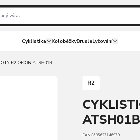
Cyklistika
Koloběžky
Brusle
Lyžování
 BOTY R2 ORION ATSH01B
R2
CYKLIST
ATSH01
EAN 8595627146979