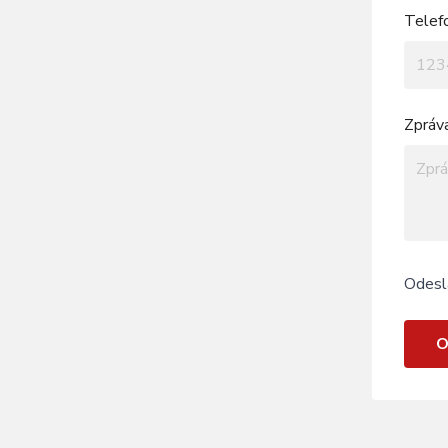
Telef
Zpráv
Odesl
O