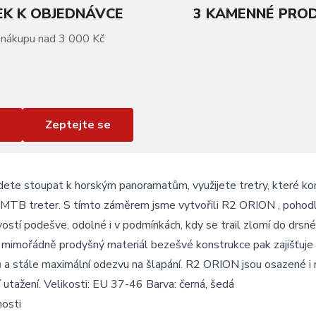
K K OBJEDNÁVCE
3 KAMENNÉ PRO
 nákupu nad 3 000 Kč
Zeptejte se
ete stoupat k horským panoramatům, využijete tretry, které kombi
 MTB treter. S tímto záměrem jsme vytvořili R2 ORION , pohodlné
vostí podešve, odolné i v podmínkách, kdy se trail zlomí do dr
, mimořádně prodyšný materiál bezešvé konstrukce pak zajišťuje
ů a stále maximální odezvu na šlapání. R2 ORION jsou osazené 
í utažení. Velikosti: EU 37-46 Barva: černá, šedá
nosti