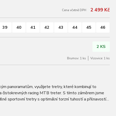
2 499 Kč
Cena včetně DPH
39
40
41
42
43
44
45
46
2 KS
Brumov: 1 ks
Vizovice: 1 ks
ým panoramatům, využijete tretry, které kombinují to
t a čistokrevných racing MTB treter. S tímto záměrem jsme
né sportovní tretry s optimální torzní tuhostí a přilnavostí
kách, kdy se trail zlomí…