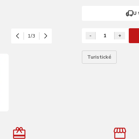
U 
-
+
1/3
Turistické