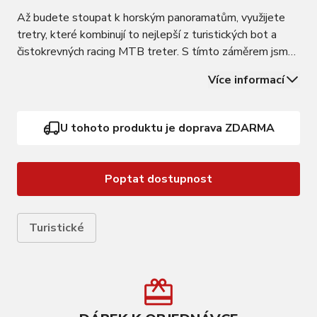
Až budete stoupat k horským panoramatům, využijete
tretry, které kombinují to nejlepší z turistických bot a
čistokrevných racing MTB treter. S tímto záměrem jsme
vytvořili R2 ORION, pohodlné sportovní tretry s
Více informací
optimální torzní tuhostí a přilnavostí podešve, odolné i v
podmínkách, kdy se trail zlomí…
U tohoto produktu je doprava ZDARMA
Poptat dostupnost
Turistické