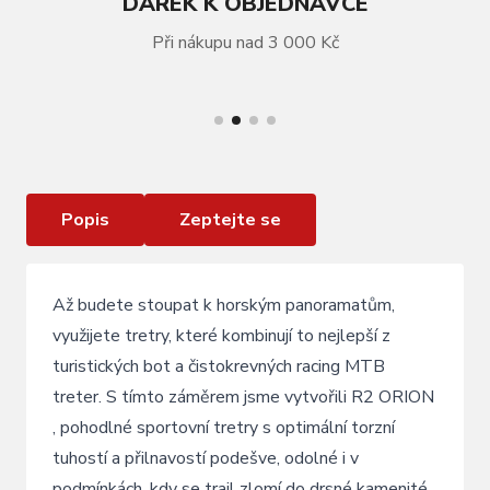
DÁREK K OBJEDNÁVCE
Při nákupu nad 3 000 Kč
VÍCE INFORMACÍ
CYKLISTICKÉ BOTY R2 ORION ATSH01A
Popis
Zeptejte se
Až budete stoupat k horským panoramatům,
využijete tretry, které kombinují to nejlepší z
turistických bot a čistokrevných racing MTB
treter. S tímto záměrem jsme vytvořili R2 ORION
, pohodlné sportovní tretry s optimální torzní
tuhostí a přilnavostí podešve, odolné i v
podmínkách, kdy se trail zlomí do drsné kamenité