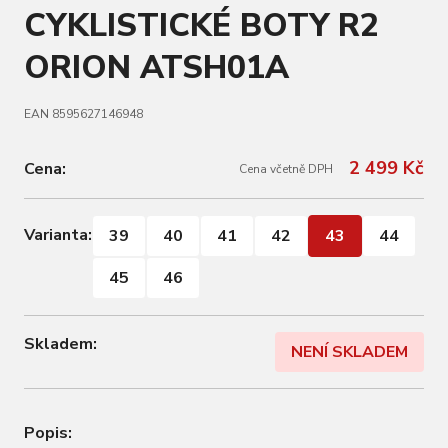
CYKLISTICKÉ BOTY R2
ORION ATSH01A
EAN 8595627146948
2 499 Kč
Cena:
Cena včetně DPH
Varianta:
39
40
41
42
43
44
45
46
Skladem:
NENÍ SKLADEM
Popis: