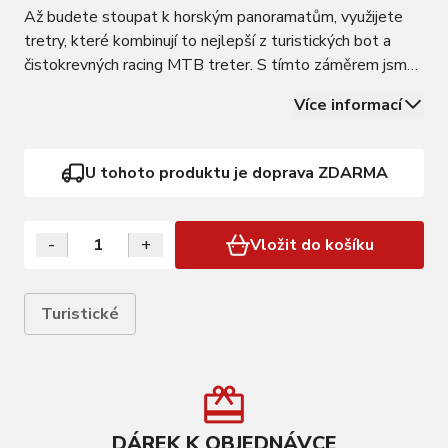
Až budete stoupat k horským panoramatům, využijete
tretry, které kombinují to nejlepší z turistických bot a
čistokrevných racing MTB treter. S tímto záměrem jsme
vytvořili R2 ORION, pohodlné sportovní tretry s
Více informací
optimální torzní tuhostí a přilnavostí podešve, odolné i v
podmínkách, kdy se trail zlomí…
U tohoto produktu je doprava ZDARMA
-
+
Vložit do košíku
Turistické
DÁREK K OBJEDNÁVCE