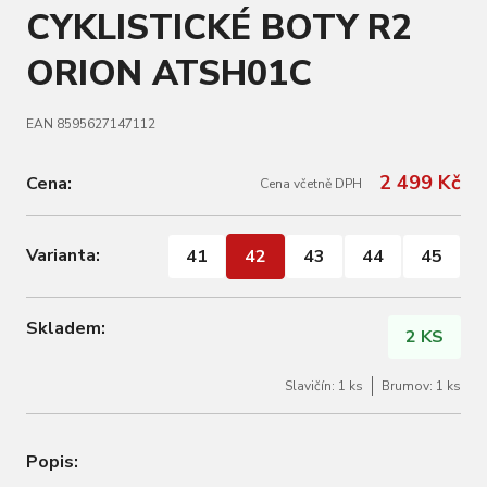
CYKLISTICKÉ BOTY R2
ORION ATSH01C
EAN 8595627147112
2 499 Kč
Cena:
Cena včetně DPH
Varianta:
41
42
43
44
45
Skladem:
2 KS
Slavičín: 1 ks
Brumov: 1 ks
Popis: