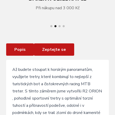
Při nákupu nad 3 000 Kč
VÍCE INFORMACÍ
CYKLISTICKÉ BOTY R2 ORION ATSH01C
Popis
Zeptejte se
Až budete stoupat k horským panoramatům,
využijete tretry, které kombinují to nejlepší z
turistických bot a čistokrevných racing MTB
treter. S tímto záměrem jsme vytvořili R2 ORION
, pohodlné sportovní tretry s optimální torzní
tuhostí a přilnavostí podešve, odolné i v
podmínkách, kdy se trail zlomí do drsné kamenité