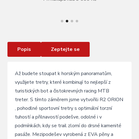
VÍCE INFORMACÍ
CYKLISTICKÉ BOTY R2 ORION ATSH01C
Popis
Zeptejte se
Až budete stoupat k horským panoramatům,
využijete tretry, které kombinují to nejlepší z
turistických bot a čistokrevných racing MTB
treter. S tímto záměrem jsme vytvořili R2 ORION
, pohodlné sportovní tretry s optimální torzní
tuhostí a přilnavostí podešve, odolné i v
podmínkách, kdy se trail zlomí do drsné kamenité
pasáže. Mezipodešev vyrobená z EVA pěny a