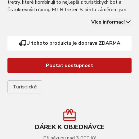
tretry, které kombinují to nejlepší z turistických bot a
čistokrevných racing MTB treter. S tímto záměrem jsme
vytvořili R2 ORION, pohodlné sportovní tretry s
Více informací
optimální torzní tuhostí a přilnavostí podešve, odolné i v
podmínkách, kdy se trail zlomí…
U tohoto produktu je doprava ZDARMA
Poptat dostupnost
Turistické
DÁREK K OBJEDNÁVCE
Při nákupu nad 3 000 Kč