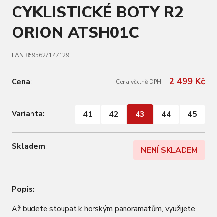
CYKLISTICKÉ BOTY R2
ORION ATSH01C
EAN 8595627147129
2 499 Kč
Cena:
Cena včetně DPH
Varianta:
41
42
43
44
45
Skladem:
NENÍ SKLADEM
Popis:
Až budete stoupat k horským panoramatům, využijete