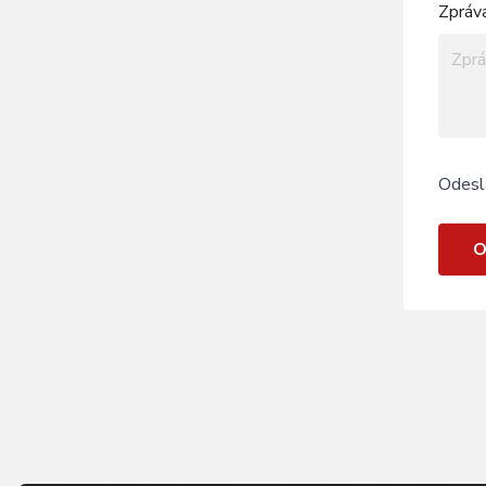
Zpráv
Odesl
O