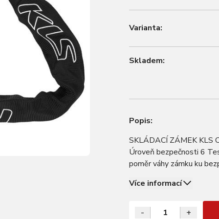
Varianta:
Skladem:
Popis:
SKLÁDACÍ ZÁMEK KLS CHA
Úroveň bezpečnosti 6 Tes
poměr váhy zámku ku bezp
poškrábání rámu kola P
Více informací
-
+