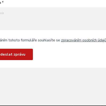
a *
áním tohoto formuláře souhlasíte se
zpracováním osobních údaj
deslat zprávu