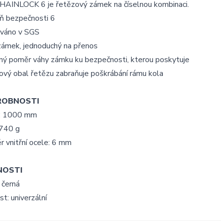
HAINLOCK 6 je řetězový zámek na číselnou kombinaci.
ň bezpečnosti 6
váno v SGS
zámek, jednoduchý na přenos
ný poměr váhy zámku ku bezpečnosti, kterou poskytuje
ový obal řetězu zabraňuje poškrábání rámu kola
ROBNOSTI
: 1000 mm
 740 g
 vnitřní ocele: 6 mm
NOSTI
 černá
st: univerzální