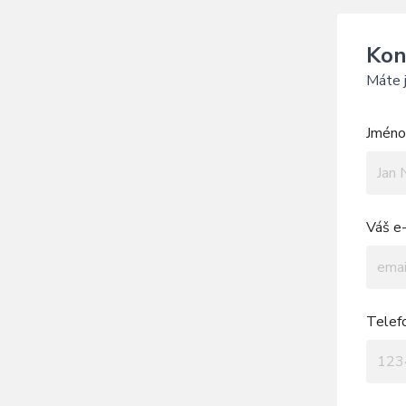
Kon
Máte j
Jméno 
Váš e-
Telef