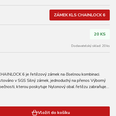
ZÁMEK KLS CHAINLOCK 6
20 KS
Dodavatelský sklad: 20 ks
INLOCK 6 je řetězový zámek na číselnou kombinaci.
továno v SGS Silný zámek, jednoduchý na přenos Výborný
ečnosti, kterou poskytuje Nylonový obal řetězu zabraňuje
ODROBNOSTI Délka: 1000 mm Váha: 740 g Průměr…
Vložit do košíku