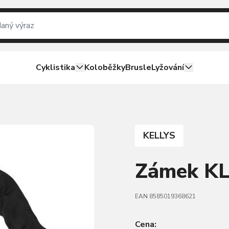
Cyklistika
Koloběžky
Brusle
Lyžování
KELLYS
Zámek KL
EAN 8585019368621
Cena: