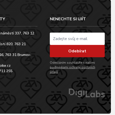
TY
NENECHTE SI UJÍT
 náměstí 337, 763 12
stí 820, 763 21
Odebírat
16, 763 31 Brumov-
Odesláním souhlasíte s našimi
bike.cz
podmínkami ochrany osobních
711 255
údajů
.