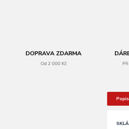
DOPRAVA ZDARMA
DÁRE
Od 2 000 Kč
Při
VÍCE INFORMACÍ
Zámek KLS Chainlock 6
Popis
SKLÁ