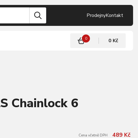
Prodejny
Kontakt
0
0 Kč
S Chainlock 6
489 Kč
Cena včetně DPH