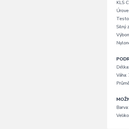
KLS C
Úrove
Testo
Silný 
Výbor
Nylon
POD
Délka
Váha:
Průměr
MOŽ
Barva:
Veliko