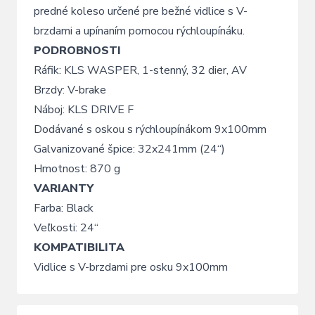
predné koleso určené pre bežné vidlice s V-
brzdami a upínaním pomocou rýchloupínáku.
PODROBNOSTI
Ráfik: KLS WASPER, 1-stenný, 32 dier, AV
Brzdy: V-brake
Náboj: KLS DRIVE F
Dodávané s oskou s rýchloupínákom 9x100mm
Galvanizované špice: 32x241mm (24“)
Hmotnost: 870 g
VARIANTY
Farba: Black
Veľkosti: 24“
KOMPATIBILITA
Vidlice s V-brzdami pre osku 9x100mm