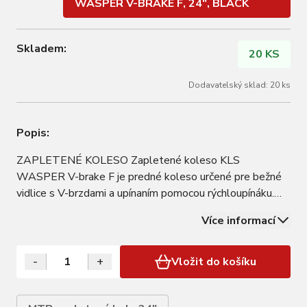
WASPER V-BRAKE F, 24", BLACK
Skladem:
20 KS
Dodavatelský sklad: 20 ks
Popis:
ZAPLETENÉ KOLESO Zapletené koleso KLS
WASPER V-brake F je predné koleso určené pre bežné
vidlice s V-brzdami a upínaním pomocou rýchloupínáku.
PODROBNOSTI Ráfik: KLS WASPER, 1-stenný, 32 dier,
Více informací
AV Brzdy: V-brake Náboj: KLS DRIVE F Dodávané s
oskou s rýchloupínákom 9x100mm Galvanizované špice:
…
-
+
Vložit do košíku