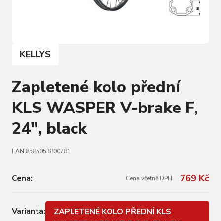
KELLYS
Zapletené kolo přední
KLS WASPER V-brake F,
24", black
EAN 8585053800781
769 Kč
Cena:
Cena včetně DPH
Varianta:
ZAPLETENÉ KOLO PŘEDNÍ KLS