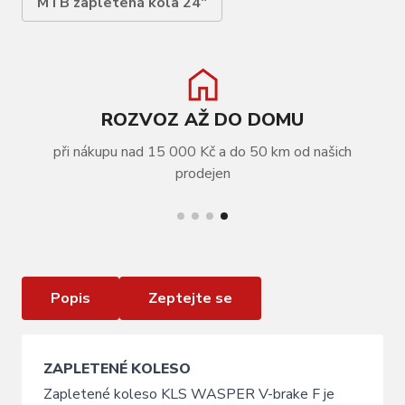
MTB zapletená kola 24"
ROZVOZ AŽ DO DOMU
při nákupu nad 15 000 Kč a do 50 km od našich
VÍCE INFORMACÍ
prodejen
Zapletené kolo přední KLS WASPER V-brake F,
24", black
Popis
Zeptejte se
ZAPLETENÉ KOLESO
Zapletené koleso KLS WASPER V-brake F je