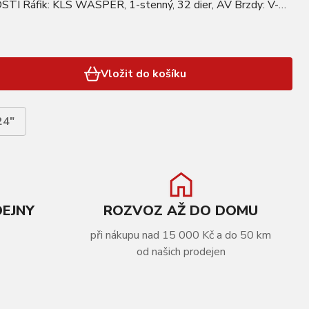
 Ráfik: KLS WASPER, 1-stenný, 32 dier, AV Brzdy: V-
 FREEWHEEL Počet rýchlostí: 6 / 7 Dodávané s oskou s…
Vložit do košíku
24"
DEJNY
ROZVOZ AŽ DO DOMU
při nákupu nad 15 000 Kč a do 50 km
od našich prodejen