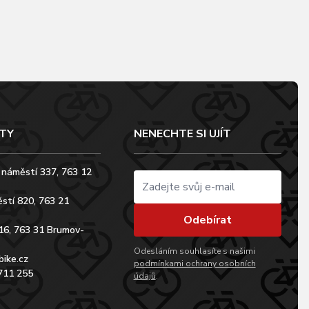
TY
NENECHTE SI UJÍT
 náměstí 337, 763 12
stí 820, 763 21
Odebírat
16, 763 31 Brumov-
Odesláním souhlasíte s našimi
bike.cz
podmínkami ochrany osobních
711 255
údajů
.