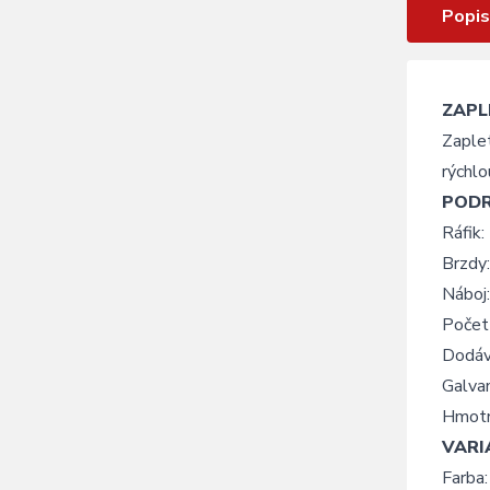
Popis
ZAPL
Zaple
rýchl
POD
Ráfik
Brzdy
Nábo
Počet 
Dodáv
Galva
Hmotn
VARI
Farba: