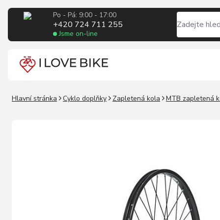
Po - Pá: 9:00 - 17:00
+420 724 711 255
Jsme on-line
Hlavní stránka
Cyklo doplňky
Zapletená kola
MTB zapletená k