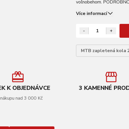
voľnobehom. PODROBNOSTI
brake Náboj: KLS ACTIVE
Více informací
-
+
MTB zapletená kola 
K K OBJEDNÁVCE
3 KAMENNÉ PRO
 nákupu nad 3 000 Kč