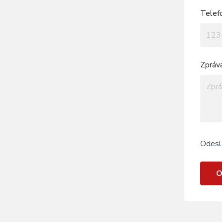
Telef
Zpráv
Odesl
O