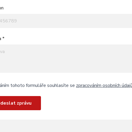
on
a *
áním tohoto formuláře souhlasíte se
zpracováním osobních údaj
deslat zprávu