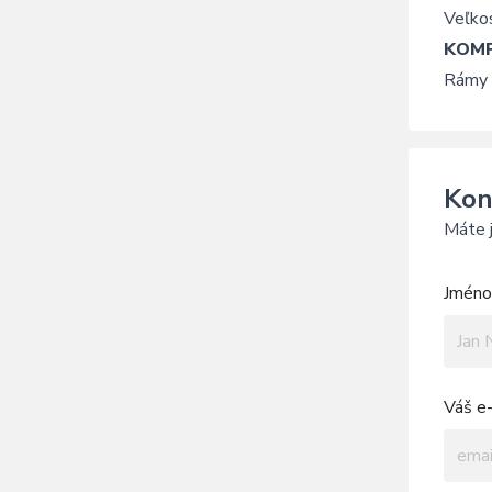
Veľkos
KOMP
Rámy 
Kon
Máte j
Jméno 
Váš e-