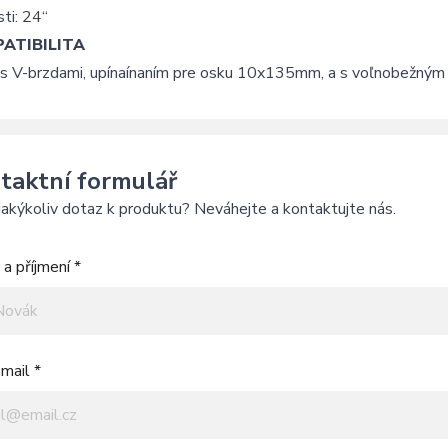
ti: 24“
ATIBILITA
s V-brzdami, upínaínaním pre osku 10x135mm, a s voľnobežným
taktní formulář
akýkoliv dotaz k produktu? Neváhejte a kontaktujte nás.
a příjmení *
mail *