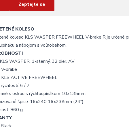
Zeptejte se
ETENÉ KOLESO
tené koleso KLS WASPER FREEWHEEL V-brake R je určené pre 
oupínáku a nábojom s voľnobehom.
ROBNOSTI
: KLS WASPER, 1-stenný, 32 dier, AV
: V-brake
j: KLS ACTIVE FREEWHEEL
rýchlostí: 6 / 7
ané s oskou s rýchloupínákom 10x135mm
nizované špice: 16x240 16x238mm (24“)
ost: 960 g
ANTY
 Black