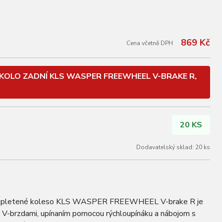
869 Kč
Cena včetně DPH
KOLO ZADNÍ KLS WASPER FREEWHEEL V-BRAKE R,
20 KS
Dodavatelský sklad: 20 ks
letené koleso KLS WASPER FREEWHEEL V-brake R je
s V-brzdami, upínaním pomocou rýchloupínáku a nábojom s