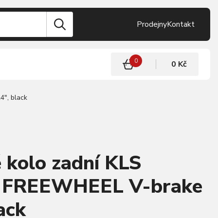
Prodejny
Kontakt
0
0 Kč
", black
 kolo zadní KLS
FREEWHEEL V-brake
ack