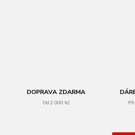
DOPRAVA ZDARMA
DÁRE
VÍCE INFORMACÍ
Od 2 000 Kč
Při
Zapletené kolo zadní KLS WASPER
FREEWHEEL V-brake R, 24", black