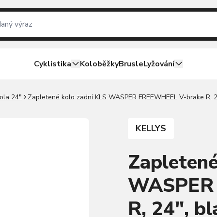
Cyklistika
Koloběžky
Brusle
Lyžování
ola 24"
Zapletené kolo zadní KLS WASPER FREEWHEEL V-brake R, 24
KELLYS
Zapletené
WASPER 
R, 24", bl