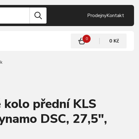
Prodejny
Kontakt
0
0 Kč
ck
 kolo přední KLS
namo DSC, 27,5",