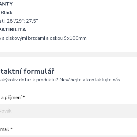
ANTY
 Black
ti: 28“/29“; 27,5”
ATIBILITA
ce s diskovými brzdami a oskou 9x100mm
taktní formulář
akýkoliv dotaz k produktu? Neváhejte a kontaktujte nás.
a příjmení *
mail *