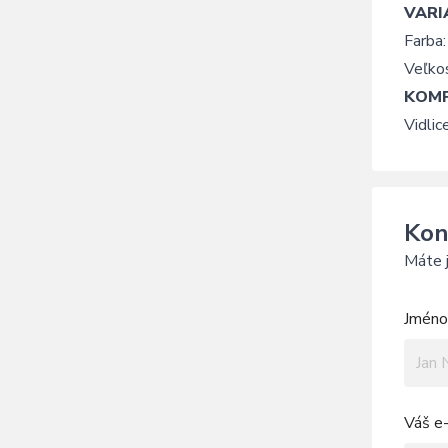
VARI
Farba:
Veľkos
KOMP
Vidli
Kon
Máte j
Jméno 
Váš e-