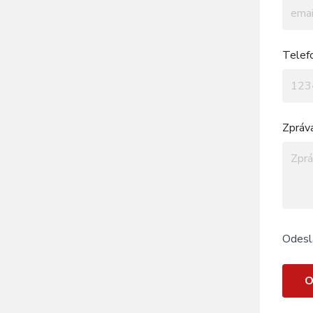
Telef
Zpráv
Odesl
O