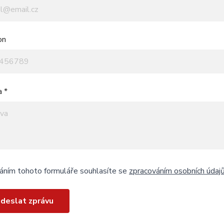
on
a *
áním tohoto formuláře souhlasíte se
zpracováním osobních údaj
deslat zprávu