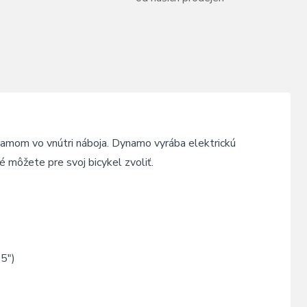
om vo vnútri náboja. Dynamo vyrába elektrickú
é môžete pre svoj bicykel zvoliť.
5")