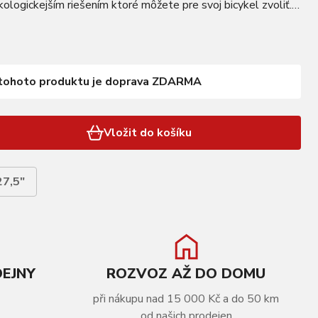
ekologickejším riešením ktoré môžete pre svoj bicykel zvoliť.
DRAFT, 2-stenný, 1-nit, 32 dier, AV Brzdy:…
tohoto produktu je doprava ZDARMA
Vložit do košíku
27,5"
DEJNY
ROZVOZ AŽ DO DOMU
při nákupu nad 15 000 Kč a do 50 km
od našich prodejen