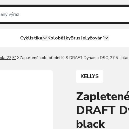
Cyklistika
Koloběžky
Brusle
Lyžování
ola 27,5"
Zapletené kolo přední KLS DRAFT Dynamo DSC, 27,5", bla
KELLYS
Zapletené
DRAFT Dy
black