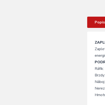
Zapletené kolo přední KLS DRAFT
Dynamo DSC, 27,5", black
Popis
ZAPL
Zaple
energi
POD
Ráfik:
Brzdy
Nábo
Nerez
Hmotn