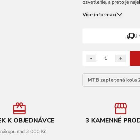
osvetlenie, a preto je naj
PODROBNOSTI Ráfik: KLS 
Více informací
U 
-
+
MTB zapletená kola 
K K OBJEDNÁVCE
3 KAMENNÉ PRO
 nákupu nad 3 000 Kč