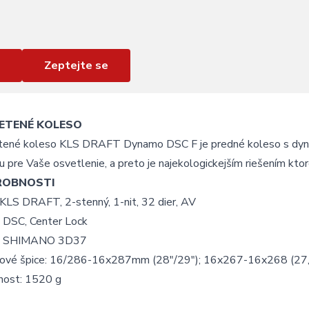
Zeptejte se
ETENÉ KOLESO
tené koleso KLS DRAFT Dynamo DSC F je predné koleso s dynam
u pre Vaše osvetlenie, a preto je najekologickejším riešením ktor
ROBNOSTI
 KLS DRAFT, 2-stenný, 1-nit, 32 dier, AV
: DSC, Center Lock
j: SHIMANO 3D37
ové špice: 16/286-16x287mm (28"/29"); 16x267-16x268 (27,
ost: 1520 g