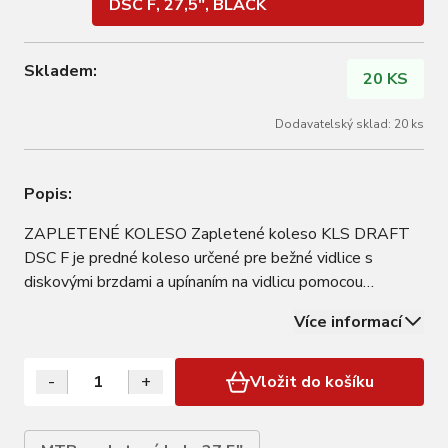
DSC F, 27,5", BLACK
Skladem:
20 KS
Dodavatelský sklad: 20 ks
Popis:
ZAPLETENÉ KOLESO Zapletené koleso KLS DRAFT
DSC F je predné koleso určené pre bežné vidlice s
diskovými brzdami a upínaním na vidlicu pomocou
rýchloupínáku. PODROBNOSTI Ráfik: KLS DRAFT, 2-
Více informací
stenný, 1-nit, 32 dier, AV Brzdy: DSC, 6-Bolt Náboj: KLS
FRIEWORK F Dodávané s oskou s rýchloupínákom
9x100mm…
-
+
Vložit do košíku