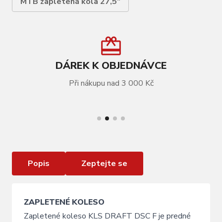
MTB zapletená kola 27,5"
DÁREK K OBJEDNÁVCE
Při nákupu nad 3 000 Kč
VÍCE INFORMACÍ
Zapletené kolo přední KLS DRAFT DSC F, 27,5",
black
Popis
Zeptejte se
ZAPLETENÉ KOLESO
Zapletené koleso KLS DRAFT DSC F je predné