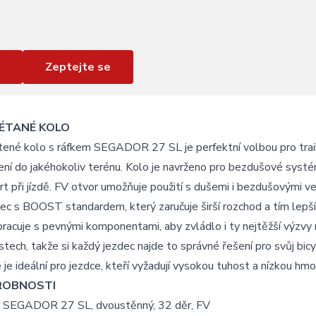
Zeptejte se
ÉTANÉ KOLO
ené kolo s ráfkem SEGADOR 27 SL je perfektní volbou pro trail
ní do jakéhokoliv terénu. Kolo je navrženo pro bezdušové systém
t při jízdě. FV otvor umožňuje použití s dušemi i bezdušovými ve
c s BOOST standardem, který zaručuje širší rozchod a tím lepší 
racuje s pevnými komponentami, aby zvládlo i ty nejtěžší výzvy 
stech, takže si každý jezdec najde to správné řešení pro svůj bi
 je ideální pro jezdce, kteří vyžadují vysokou tuhost a nízkou h
ROBNOSTI
: SEGADOR 27 SL, dvoustěnný, 32 děr, FV