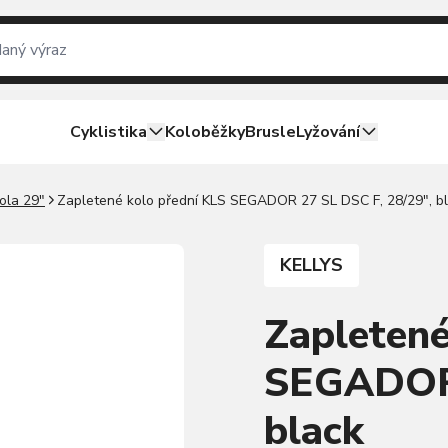
Cyklistika
Koloběžky
Brusle
Lyžování
ola 29"
Zapletené kolo přední KLS SEGADOR 27 SL DSC F, 28/29", b
KELLYS
Zapletené
SEGADOR 
black