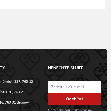
TY
NENECHTE SI UJÍT
 náměstí 337, 763 12
stí 820, 763 21
Odebírat
16, 763 31 Brumov-
Odesláním souhlasíte s našimi