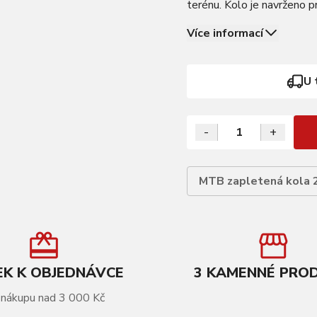
terénu. Kolo je navrženo p
defektům a zvyšuje komfor
Více informací
U 
-
+
MTB zapletená kola 
K K OBJEDNÁVCE
3 KAMENNÉ PRO
 nákupu nad 3 000 Kč