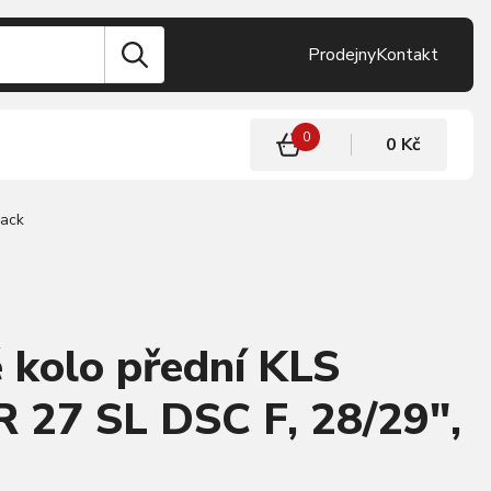
Prodejny
Kontakt
0
0 Kč
lack
 kolo přední KLS
27 SL DSC F, 28/29",