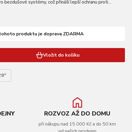
ro bezdušové systémy, což přináší lepší ochranu proti
t při jízdě. FV otvor umožňuje…
tohoto produktu je doprava ZDARMA
Vložit do košíku
29"
DEJNY
ROZVOZ AŽ DO DOMU
při nákupu nad 15 000 Kč a do 50 km
od našich prodejen