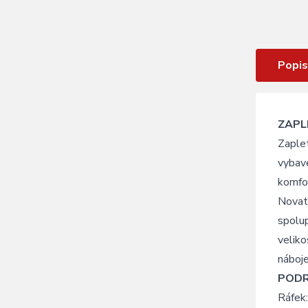
SEGADOR 27 SL DSC F, 28/29",
black
Popis
ZAPL
Zaplet
vybave
komfor
Novate
spolup
veliko
náboje
POD
Ráfek