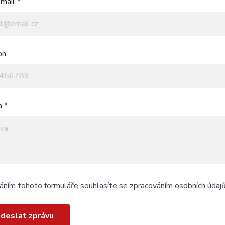
mail *
on
a *
áním tohoto formuláře souhlasíte se
zpracováním osobních údaj
deslat zprávu