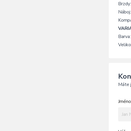
Brzdy
Nábo
Kompa
VARI
Barva:
Veliko
Kon
Máte j
Jméno 