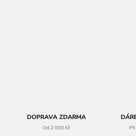
DOPRAVA ZDARMA
DÁRE
VÍCE INFORMACÍ
Od 2 000 Kč
Při
Zapletené kolo přední KLS