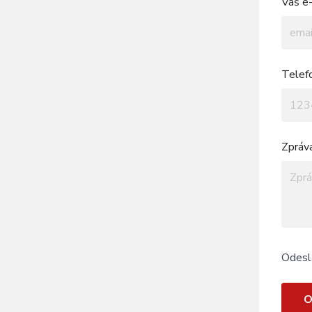
Váš e-
Telef
Zpráv
Odesl
O