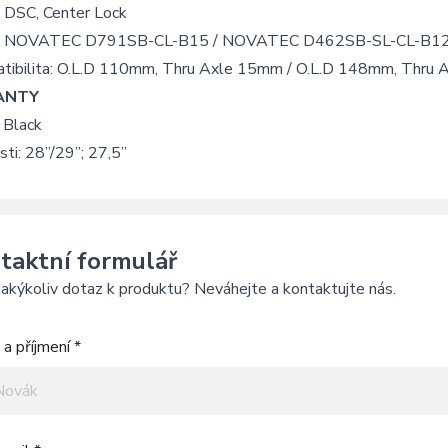
: DSC, Center Lock
j: NOVATEC D791SB-CL-B15 / NOVATEC D462SB-SL-CL-B1
tibilita: O.L.D 110mm, Thru Axle 15mm / O.L.D 148mm, Thru
ANTY
 Black
sti: 28”/29”; 27,5”
taktní formulář
akýkoliv dotaz k produktu? Neváhejte a kontaktujte nás.
a příjmení *