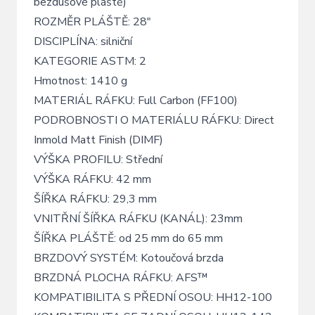
bezdušové pláště)
ROZMĚR PLÁŠTĚ: 28"
DISCIPLÍNA: silniční
KATEGORIE ASTM: 2
Hmotnost: 1410 g
MATERIÁL RÁFKU: Full Carbon (FF100)
PODROBNOSTI O MATERIÁLU RÁFKU: Direct
Inmold Matt Finish (DIMF)
VÝŠKA PROFILU: Střední
VÝŠKA RÁFKU: 42 mm
ŠÍŘKA RÁFKU: 29,3 mm
VNITŘNÍ ŠÍŘKA RÁFKU (KANÁL): 23mm
ŠÍŘKA PLÁŠTĚ: od 25 mm do 65 mm
BRZDOVÝ SYSTÉM: Kotoučová brzda
BRZDNÁ PLOCHA RÁFKU: AFS™
KOMPATIBILITA S PŘEDNÍ OSOU: HH12-100