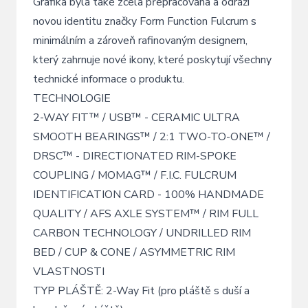
Grafika byla také zcela přepracována a odráží
novou identitu značky Form Function Fulcrum s
minimálním a zároveň rafinovaným designem,
který zahrnuje nové ikony, které poskytují všechny
technické informace o produktu.
TECHNOLOGIE
2-WAY FIT™ / USB™ - CERAMIC ULTRA
SMOOTH BEARINGS™ / 2:1 TWO-TO-ONE™ /
DRSC™ - DIRECTIONATED RIM-SPOKE
COUPLING / MOMAG™ / F.I.C. FULCRUM
IDENTIFICATION CARD - 100% HANDMADE
QUALITY / AFS AXLE SYSTEM™ / RIM FULL
CARBON TECHNOLOGY / UNDRILLED RIM
BED / CUP & CONE / ASYMMETRIC RIM
VLASTNOSTI
TYP PLÁŠTĚ: 2-Way Fit (pro pláště s duší a