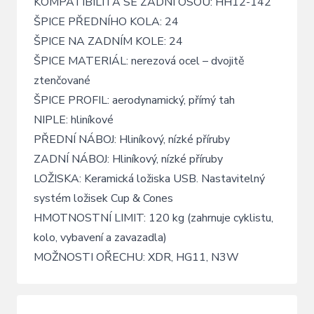
KOMPATIBILITA SE ZADNÍ OSOU: HH12-142
ŠPICE PŘEDNÍHO KOLA: 24
ŠPICE NA ZADNÍM KOLE: 24
ŠPICE MATERIÁL: nerezová ocel – dvojitě
ztenčované
ŠPICE PROFIL: aerodynamický, přímý tah
NIPLE: hliníkové
PŘEDNÍ NÁBOJ: Hliníkový, nízké příruby
ZADNÍ NÁBOJ: Hliníkový, nízké příruby
LOŽISKA: Keramická ložiska USB. Nastavitelný
systém ložisek Cup & Cones
HMOTNOSTNÍ LIMIT: 120 kg (zahrnuje cyklistu,
kolo, vybavení a zavazadla)
MOŽNOSTI OŘECHU: XDR, HG11, N3W