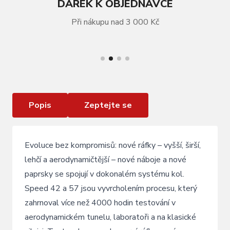
DÁREK K OBJEDNÁVCE
Při nákupu nad 3 000 Kč
VÍCE INFORMACÍ
Sada kol FULCRUM Speed 42 DB Carbon 28"
Popis
Zeptejte se
Evoluce bez kompromisů: nové ráfky – vyšší, širší,
lehčí a aerodynamičtější – nové náboje a nové
paprsky se spojují v dokonalém systému kol.
Speed 42 a 57 jsou vyvrcholením procesu, který
zahrnoval více než 4000 hodin testování v
aerodynamickém tunelu, laboratoři a na klasické