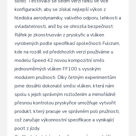
silnici. Testovalo se sedm verzí ráfku ve více
konfiguracích, aby se získal nejlepší výkon z
hlediska aerodynamiky, valivého odporu, lehkosti a
ovladatelnosti, aniž by se ohrozila bezpečnost.
Ráfek je zkonstruován z pryskyřic a vláken
vyrobených podle specifikací společnosti Fulcrum,
kde na rozdíl od předchozích verzí používáme u
modelu Speed 42 novou kompozitní směs
jednosměrných vláken FF100 s vysokým
modulem pružnosti. Díky četným experimentům
jsme dosáhli dokonalé směsi vláken, která nám
spolu s jejich správným rozložením a mimořádně
přesnou kontrolou pryskyřice umožňuje vytvořit
produkt, který pracuje ve správném poli pružnosti,
což zaručuje výkonnostní specifikace a vynikající
pocit z jízdy.