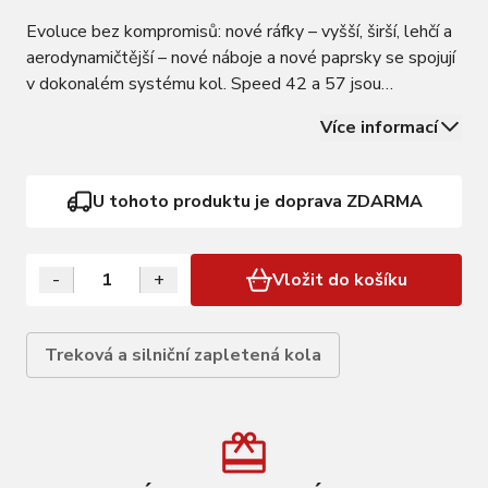
Evoluce bez kompromisů: nové ráfky – vyšší, širší, lehčí a
aerodynamičtější – nové náboje a nové paprsky se spojují
v dokonalém systému kol. Speed 42 a 57 jsou
vyvrcholením procesu, který zahrnoval více než 4000
Více informací
hodin testování v aerodynamickém tunelu, laboratoři a na
klasické silnici. Testovalo se…
U tohoto produktu je doprava ZDARMA
-
+
Vložit do košíku
Treková a silniční zapletená kola