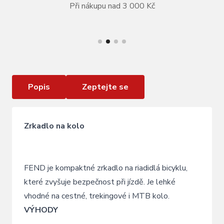
Při nákupu nad 3 000 Kč
VÍCE INFORMACÍ
Zrcadlo KLS FEND
Popis
Zeptejte se
Zrkadlo na kolo
FEND je kompaktné zrkadlo na riadidlá bicyklu,
které zvyšuje bezpečnost při jízdě. Je lehké
vhodné na cestné, trekingové i MTB kolo.
VÝHODY