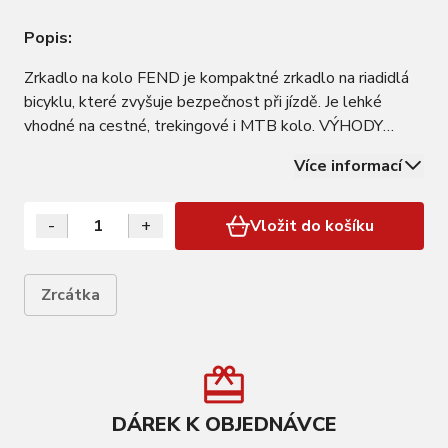
Popis:
Zrkadlo na kolo FEND je kompaktné zrkadlo na riadidlá
bicyklu, které zvyšuje bezpečnost při jízdě. Je lehké
vhodné na cestné, trekingové i MTB kolo. VÝHODY
Jednoduchá montáž bez náradia Vhodné na běžně
Více informací
používané riadidlá DETAILY Materiál: plast
-
+
Vložit do košíku
Zrcátka
DÁREK K OBJEDNÁVCE