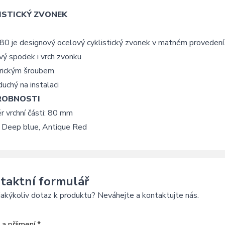
ISTICKÝ ZVONEK
80 je designový ocelový cyklistický zvonek v matném provedení
vý spodek i vrch zvonku
rickým šroubem
uchý na instalaci
ROBNOSTI
 vrchní části: 80 mm
: Deep blue, Antique Red
taktní formulář
akýkoliv dotaz k produktu? Neváhejte a kontaktujte nás.
a příjmení *