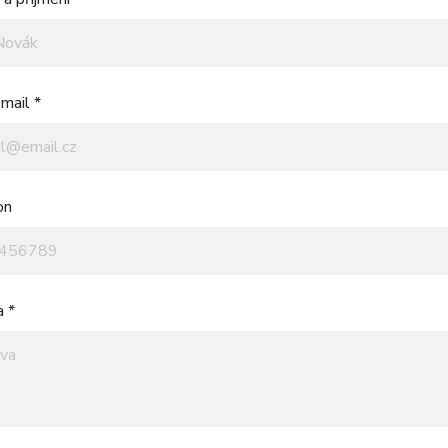
mail *
on
a *