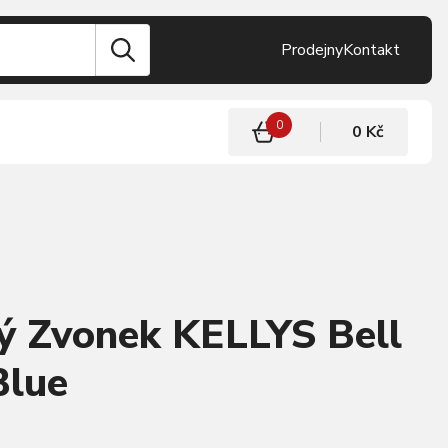
Prodejny
Kontakt
0
0 Kč
ký Zvonek KELLYS Bell
Blue