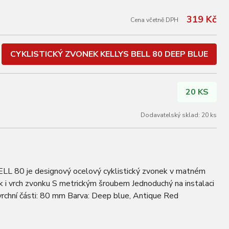
319 Kč
Cena včetně DPH
CYKLISTICKÝ ZVONEK KELLYS BELL 80 DEEP BLUE
20 KS
Dodavatelský sklad: 20 ks
 80 je designový ocelový cyklistický zvonek v matném
 i vrch zvonku S metrickým šroubem Jednoduchý na instalaci
ní části: 80 mm Barva: Deep blue, Antique Red