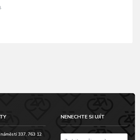
ů
.
TY
NENECHTE SI UJÍT
 náměstí 337, 763 12