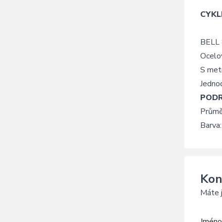
CYKL
BELL 
Ocelo
S met
Jednod
POD
Průměr
Barva
Kon
Máte j
Jméno 