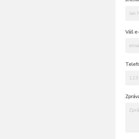
Váš e-
Telef
Zpráv