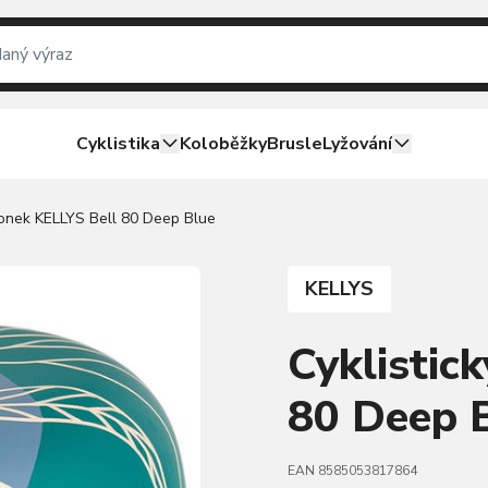
Cyklistika
Koloběžky
Brusle
Lyžování
vonek KELLYS Bell 80 Deep Blue
KELLYS
Cyklistic
80 Deep 
EAN 8585053817864