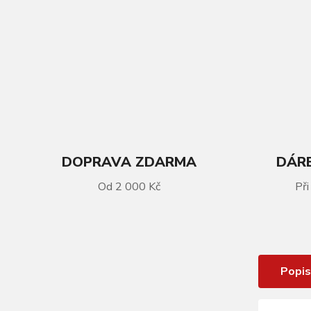
DOPRAVA ZDARMA
DÁRE
VÍCE INFORMACÍ
Od 2 000 Kč
Při
Cyklistický Zvonek KELLYS Bell 80
Deep Blue
Popis