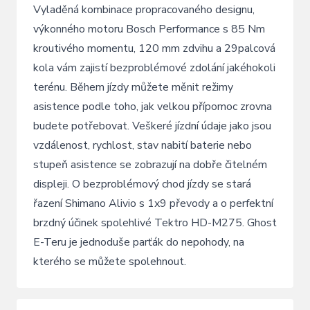
Vyladěná kombinace propracovaného designu,
výkonného motoru Bosch Performance s 85 Nm
kroutivého momentu, 120 mm zdvihu a 29palcová
kola vám zajistí bezproblémové zdolání jakéhokoli
terénu. Během jízdy můžete měnit režimy
asistence podle toho, jak velkou přípomoc zrovna
budete potřebovat. Veškeré jízdní údaje jako jsou
vzdálenost, rychlost, stav nabití baterie nebo
stupeň asistence se zobrazují na dobře čitelném
displeji. O bezproblémový chod jízdy se stará
řazení Shimano Alivio s 1x9 převody a o perfektní
brzdný účinek spolehlivé Tektro HD-M275. Ghost
E-Teru je jednoduše parťák do nepohody, na
kterého se můžete spolehnout.