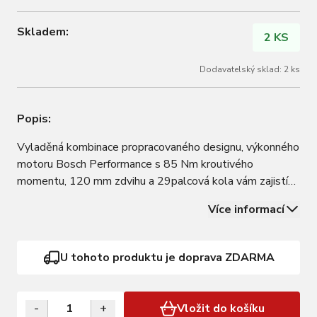
Skladem:
2 KS
Dodavatelský sklad: 2 ks
Popis:
Vyladěná kombinace propracovaného designu, výkonného
motoru Bosch Performance s 85 Nm kroutivého
momentu, 120 mm zdvihu a 29palcová kola vám zajistí
bezproblémové zdolání jakéhokoli terénu. Během jízdy
Více informací
můžete měnit režimy asistence podle toho, jak velkou
přípomoc zrovna budete potřebovat. Veškeré…
U tohoto produktu je doprava ZDARMA
-
+
Vložit do košíku