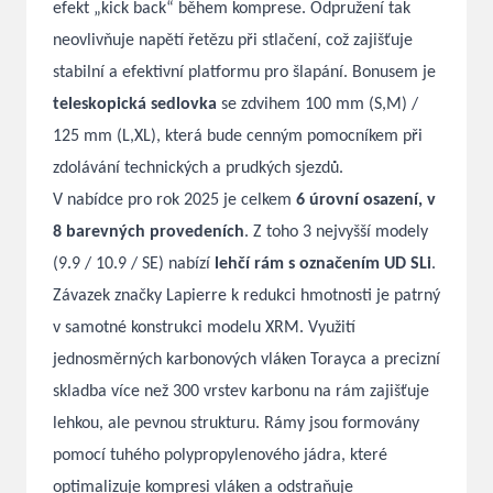
efekt „kick back“ během komprese. Odpružení tak
neovlivňuje napětí řetězu při stlačení, což zajišťuje
stabilní a efektivní platformu pro šlapání.
Bonusem je
teleskopická sedlovka
se zdvihem 100 mm (S,M) /
125 mm (L,XL), která bude cenným pomocníkem při
zdolávání technických a prudkých sjezdů.
V nabídce pro rok 2025 je celkem
6 úrovní osazení, v
8 barevných provedeních
. Z toho 3 nejvyšší modely
(9.9 / 10.9 / SE) nabízí
lehčí rám s označením UD SLi
.
Závazek značky Lapierre k redukci hmotnosti je patrný
v samotné konstrukci modelu XRM. Využití
jednosměrných karbonových vláken Torayca a precizní
skladba více než 300 vrstev karbonu na rám zajišťuje
lehkou, ale pevnou strukturu. Rámy jsou formovány
pomocí tuhého polypropylenového jádra, které
optimalizuje kompresi vláken a odstraňuje