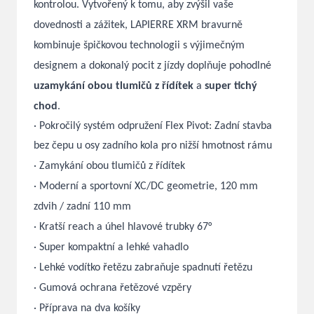
kontrolou. Vytvořený k tomu, aby zvýšil vaše
dovednosti a zážitek, LAPIERRE XRM bravurně
kombinuje špičkovou technologii s výjimečným
designem a dokonalý pocit z jízdy doplňuje pohodlné
uzamykání obou tlumičů z řídítek
a
super tichý
chod
.
·
Pokročilý systém odpružení Flex Pivot: Zadní stavba
bez čepu u osy zadního kola pro nižší hmotnost rámu
·
Zamykání obou tlumičů z řídítek
·
Moderní a sportovní XC/DC geometrie, 120 mm
zdvih / zadní 110 mm
·
Kratší reach a úhel hlavové trubky 67°
·
Super kompaktní a lehké vahadlo
·
Lehké vodítko řetězu zabraňuje spadnutí řetězu
·
Gumová ochrana řetězové vzpěry
·
Příprava na dva košíky