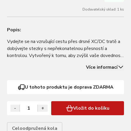
Dodavatelský sklad: 1 ks
Popis:
Vydejte se na vzrušující cestu přes drsné XC/DC tratě a
dobývejte stezky s nepřekonatelnou přesností a
kontrolou. Vytvořený k tomu, aby zvýšil vaše dovednosti
a zážitek, LAPIERRE XRM bravurně kombinuje špičkovou
Více informací
technologii s výjimečným designem a dokonalý pocit z
jízdy doplňuje pohodlné uzamykání…
U tohoto produktu je doprava ZDARMA
-
+
Vložit do košíku
Celoodpružená kola