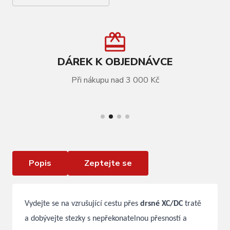
DÁREK K OBJEDNÁVCE
Při nákupu nad 3 000 Kč
VÍCE INFORMACÍ
LAPIERRE XRM 6.9 Butter Cup - XL
Popis
Zeptejte se
Vydejte se na vzrušující cestu přes
drsné XC/DC
tratě
a dobývejte stezky s nepřekonatelnou přesností a