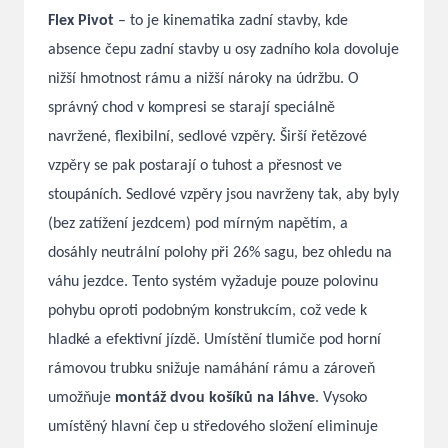
Flex Pivot
– to je kinematika zadní stavby, kde
absence čepu zadní stavby u osy zadního kola dovoluje
nižší hmotnost rámu a nižší nároky na údržbu. O
správný chod v kompresi se starají speciálně
navržené, flexibilní, sedlové vzpěry. Širší řetězové
vzpěry se pak postarají o tuhost a přesnost ve
stoupáních. Sedlové vzpěry jsou navrženy tak, aby byly
(bez zatížení jezdcem) pod mírným napětím, a
dosáhly neutrální polohy při 26% sagu, bez ohledu na
váhu jezdce. Tento systém vyžaduje pouze polovinu
pohybu oproti podobným konstrukcím, což vede k
hladké a efektivní jízdě. Umístění tlumiče pod horní
rámovou trubku snižuje namáhání rámu a zároveň
umožňuje
montáž dvou košíků na láhve
. Vysoko
umístěný hlavní čep u středového složení eliminuje