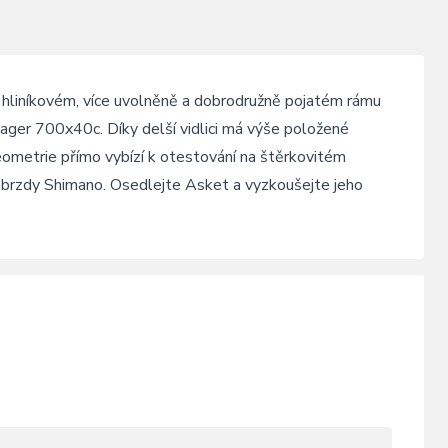
 hliníkovém, více uvolněně a dobrodružně pojatém rámu
vager 700x40c. Díky delší vidlici má výše položené
eometrie přímo vybízí k otestování na štěrkovitém
 brzdy Shimano. Osedlejte Asket a vyzkoušejte jeho