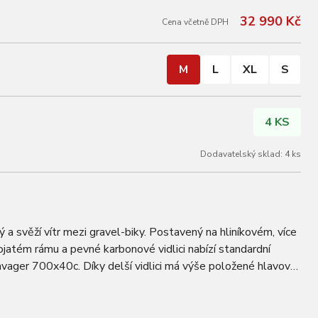
32 990 Kč
Cena včetně DPH
M
L
XL
S
4 KS
Dodavatelský sklad: 4 ks
a svěží vítr mezi gravel-biky. Postavený na hliníkovém, více
jatém rámu a pevné karbonové vidlici nabízí standardní
vager 700x40c. Díky delší vidlici má výše položené hlavové
st rámu se znatelně…