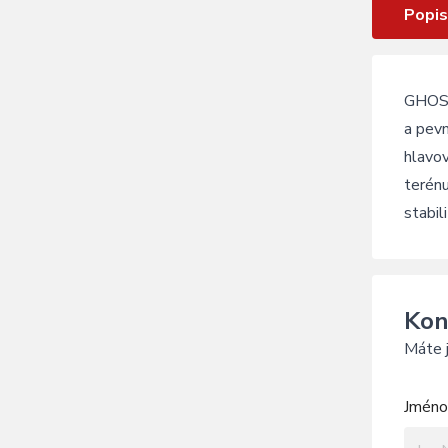
Popis
GHOST 
a pevn
hlavov
terén
stabil
Kon
Máte j
Jméno 