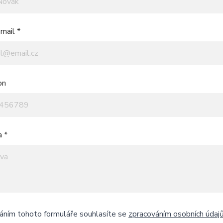
mail *
on
a *
áním tohoto formuláře souhlasíte se
zpracováním osobních údaj