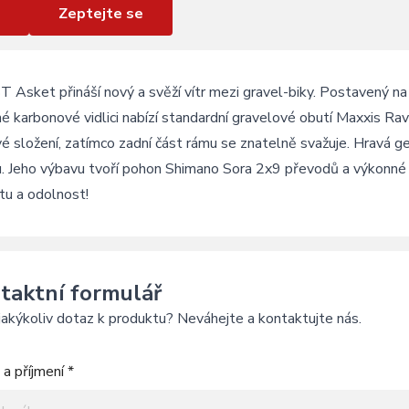
Zeptejte se
Asket přináší nový a svěží vítr mezi gravel-biky. Postavený na
é karbonové vidlici nabízí standardní gravelové obutí Maxxis Ra
é složení, zatímco zadní část rámu se znatelně svažuje. Hravá g
u. Jeho výbavu tvoří pohon Shimano Sora 2x9 převodů a výkonné
itu a odolnost!
taktní formulář
akýkoliv dotaz k produktu? Neváhejte a kontaktujte nás.
a příjmení *