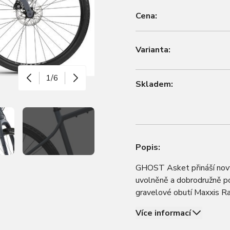
Cena:
Varianta:
1/6
Skladem:
Popis:
GHOST Asket přináší nový 
uvolněně a dobrodružně po
gravelové obutí Maxxis Ra
složení, zatímco zadní čá
Více informací