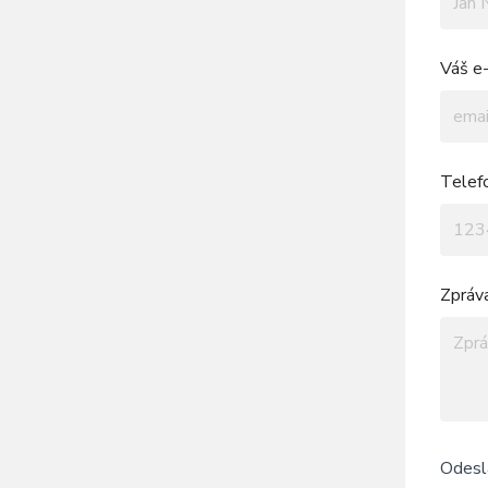
Váš e-
Telef
Zpráv
Odesl