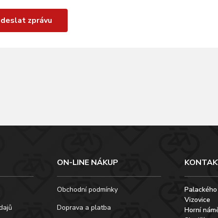
deslat zprávu
ON-LINE NÁKUP
KONTAK
Obchodní podmínky
Palackého
Vizovice
dajů
Doprava a platba
Horní námě