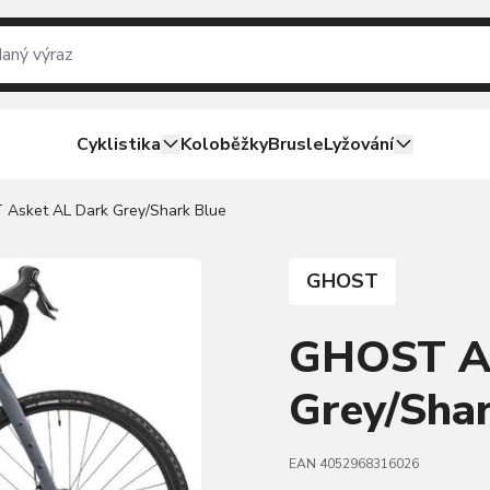
Cyklistika
Koloběžky
Brusle
Lyžování
Asket AL Dark Grey/Shark Blue
GHOST
GHOST As
Grey/Shar
EAN 4052968316026