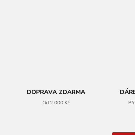
DOPRAVA ZDARMA
DÁRE
VÍCE INFORMACÍ
Od 2 000 Kč
Při
GHOST Asket AL Dark Grey/Shark
Blue