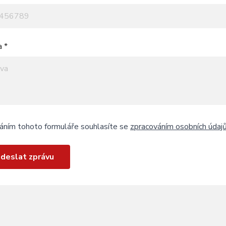
a *
áním tohoto formuláře souhlasíte se
zpracováním osobních údaj
deslat zprávu