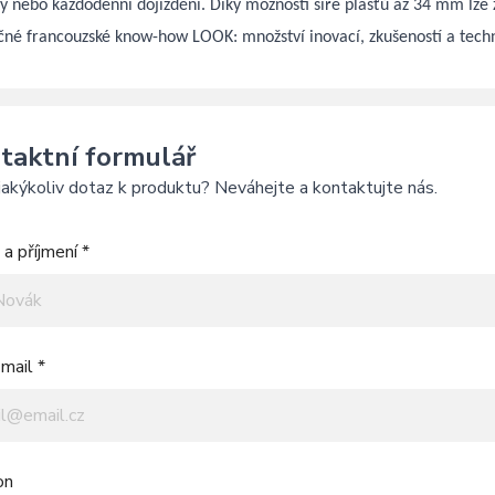
ky nebo každodenní dojíždění. Díky možnosti šíře plášťů až 34 mm lze z
čné francouzské know-how LOOK: množství inovací, zkušeností a techn
taktní formulář
akýkoliv dotaz k produktu? Neváhejte a kontaktujte nás.
a příjmení *
mail *
on