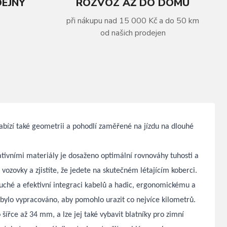
DEJNY
ROZVOZ AŽ DO DOMU
při nákupu nad 15 000 Kč a do 50 km
od našich prodejen
nabízí také geometrii a pohodlí zaměřené na jízdu na dlouhé
tivními materiály je dosaženo optimální rovnováhy tuhosti a
ozovky a zjistíte, že jedete na skutečném létajícím koberci.
ché a efektivní integraci kabelů a hadic, ergonomickému a
še bylo vypracováno, aby pomohlo urazit co nejvíce kilometrů.
šířce až 34 mm, a lze jej také vybavit blatníky pro zimní