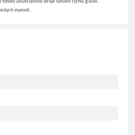
 tohoto univerzálního stroje vytvořit rychlý gravel.
ických znalostí.