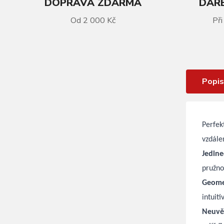
DOPRAVA ZDARMA
DÁRE
VÍCE INFORMACÍ
Od 2 000 Kč
Při
LOOK 765 Optimum 2 105 Metallic
Silver/True Blood / Shimano WH -
RS171
Popis
Perfek
vzdále
Jedine
pružno
Geome
intuit
Neuvěř