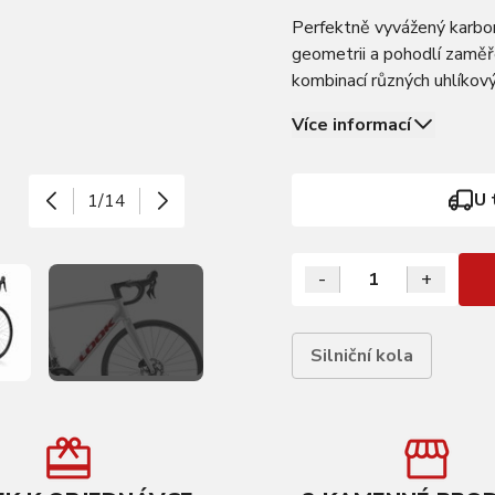
Perfektně vyvážený karbono
geometrii a pohodlí zaměře
kombinací různých uhlíkový
optimální rovnováhy tuhos
Více informací
U 
1/14
-
+
Silniční kola