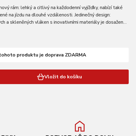
vý rám: lehký a citlivý na každodenní vyjížďky, nabízí také
né na jízdu na dlouhé vzdálenosti. Jedinečný design:
ch a skleněných vláken s inovativními materiály je dosaženo
ti a pružnosti. Dále…
tohoto produktu je doprava ZDARMA
Vložit do košíku