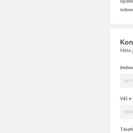
vyjížď
Jedine
Kon
Máte j
Jméno 
Váš e-
Telef