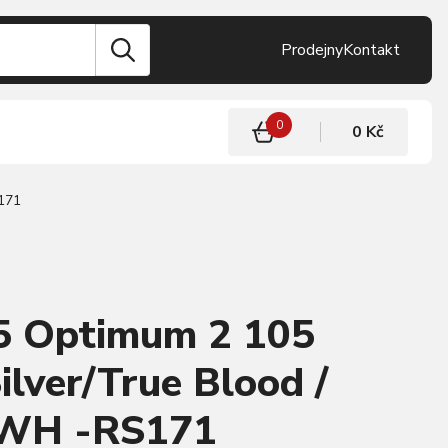
Prodejny
Kontakt
0
0 Kč
171
 Optimum 2 105
ilver/True Blood /
 WH -RS171