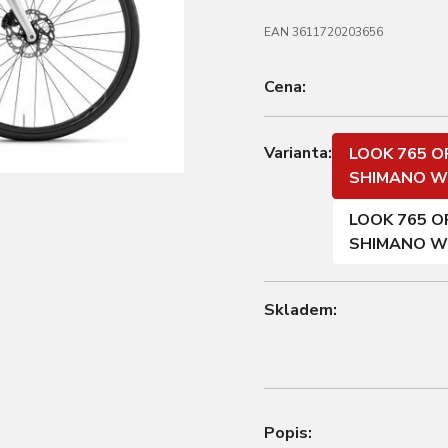
EAN 3611720203656
Cena:
Varianta:
LOOK 765 O
SHIMANO WH
LOOK 765 O
SHIMANO WH
Skladem:
Popis: