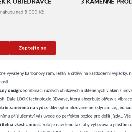
K K OBJEDNÁVCE
3 KAMENNÉ PRO
 nákupu nad 3 000 Kč
Zeptejte se
tně vyvážený karbonový rám: lehký a citlivý na každodenní vyjížďky, 
nosti.
čný design:
kombinací různých uhlíkových a skleněných vláken s inova
sti. Dále LOOK technologie 3Dwave, která absorbuje otřesy a vibrace v
trie zaměřená na výdrž:
díky optimalizované aerodynamice, jednodu
ivnímu příslušenství vás uvede do perfektní pozice pro delší jízdy... V
itelná všestrannost:
kolo je navrženo tak, aby vyhovovalo plášťům o 