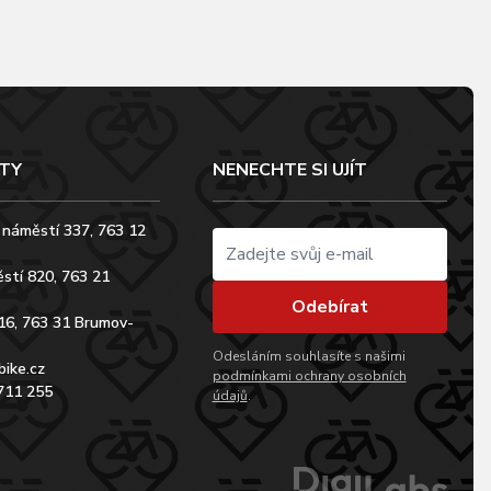
TY
NENECHTE SI UJÍT
 náměstí 337, 763 12
stí 820, 763 21
Odebírat
16, 763 31 Brumov-
Odesláním souhlasíte s našimi
bike.cz
podmínkami ochrany osobních
711 255
údajů
.