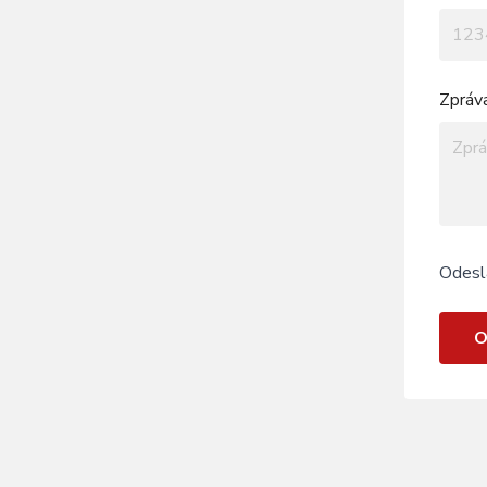
Zpráv
Odesl
O