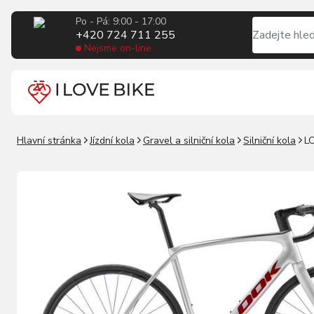
Po - Pá: 9:00 - 17:00
+420 724 711 255
Nejsme on-line
Hlavní stránka
Jízdní kola
Gravel a silniční kola
Silniční kola
LO