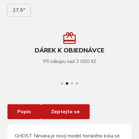
27,5"
DÁREK K OBJEDNÁVCE
Při nákupu nad 3 000 Kč
VÍCE INFORMACÍ
GHOST Nirvana Tour 27.5 Pearl Light Grey/Dark
Grey
Popis
Zeptejte se
GHOST Nirvana je nový model horského kola se