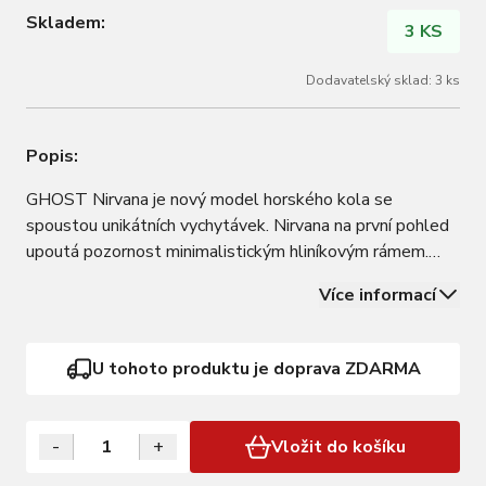
Skladem:
3 KS
Dodavatelský sklad: 3 ks
Popis:
GHOST Nirvana je nový model horského kola se
spoustou unikátních vychytávek. Nirvana na první pohled
upoutá pozornost minimalistickým hliníkovým rámem.
Jezdce však nejvíc dostane dokonalá geometrie pod
Více informací
názvem SuperFit®. Geometrie rámu se při vývoji ladí
podle pečlivě vytvořeného algoritmu,…
U tohoto produktu je doprava ZDARMA
-
+
Vložit do košíku