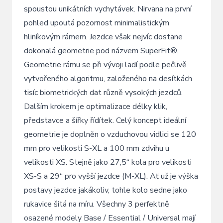
spoustou unikátních vychytávek. Nirvana na první
pohled upoutá pozornost minimalistickým
hliníkovým rámem. Jezdce však nejvíc dostane
dokonalá geometrie pod názvem SuperFit®.
Geometrie rámu se při vývoji ladí podle pečlivě
vytvořeného algoritmu, založeného na desítkách
tisíc biometrických dat různě vysokých jezdců.
Dalším krokem je optimalizace délky klik,
představce a šířky řídítek. Celý koncept ideální
geometrie je doplněn o vzduchovou vidlici se 120
mm pro velikosti S-XL a 100 mm zdvihu u
velikosti XS. Stejně jako 27,5“ kola pro velikosti
XS-S a 29“ pro vyšší jezdce (M-XL). Ať už je výška
postavy jezdce jakákoliv, tohle kolo sedne jako
rukavice šitá na míru. Všechny 3 perfektně
osazené modely Base / Essential / Universal mají