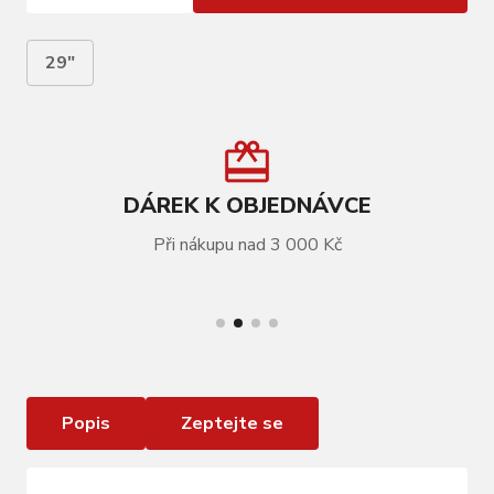
29"
DÁREK K OBJEDNÁVCE
Při nákupu nad 3 000 Kč
VÍCE INFORMACÍ
GHOST Kato Essential 29 Baby Blue Pearl/Dark
Orange - S
Popis
Zeptejte se