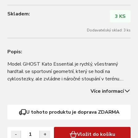
Skladem:
3 KS
Dodavatelský sklad: 3 ks
Popis:
Model GHOST Kato Essential je rychlý, všestranný
hardtail se sportovní geometrií, který se hodí na
cyklostezky, ale zvládne i náročné stoupání v terénu.
Lehký hliníkový rám je osazen odpruženou vidlicí SR
Více informací
Blaze se zdvihem 100 mm, spolehlivými hydraulickými
brzdami TEKTRO, komponenty SHIMANO s 3x8…
U tohoto produktu je doprava ZDARMA
-
+
Vložit do košíku