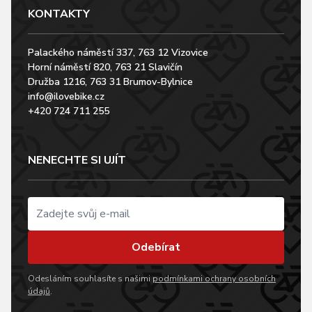
KONTAKTY
Palackého náměstí 337, 763 12 Vizovice
Horní náměstí 820, 763 21 Slavičín
Družba 1216, 763 31 Brumov-Bylnice
info@ilovebike.cz
+420 724 711 255
NENECHTE SI UJÍT
Odebírat
Odesláním souhlasíte s našimi
podmínkami ochrany osobních
údajů
.