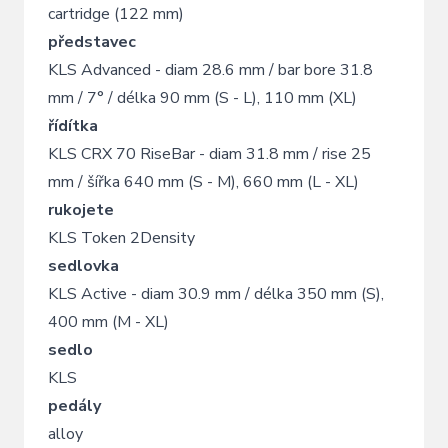
cartridge (122 mm)
představec
KLS Advanced - diam 28.6 mm / bar bore 31.8
mm / 7° / délka 90 mm (S - L), 110 mm (XL)
řídítka
KLS CRX 70 RiseBar - diam 31.8 mm / rise 25
mm / šířka 640 mm (S - M), 660 mm (L - XL)
rukojete
KLS Token 2Density
sedlovka
KLS Active - diam 30.9 mm / délka 350 mm (S),
400 mm (M - XL)
sedlo
KLS
pedály
alloy