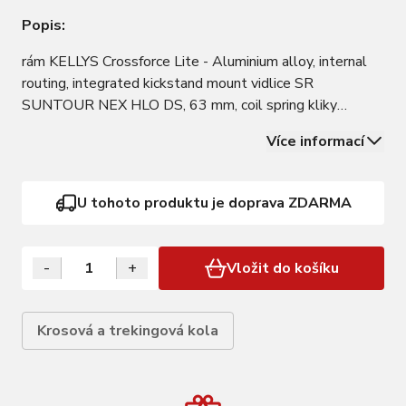
Popis:
rám KELLYS Crossforce Lite - Aluminium alloy, internal
routing, integrated kickstand mount vidlice SR
SUNTOUR NEX HLO DS, 63 mm, coil spring kliky
SHIMANO TY501 (48x38x28T) - délka 170 mm (S),
Více informací
175 mm (M - XL) měnič SHIMANO M370 (direct mount)
přesmykač SHIMANO TY601 (34.9 mm) řazení
microSHIFT…
U tohoto produktu je doprava ZDARMA
-
+
Vložit do košíku
Krosová a trekingová kola