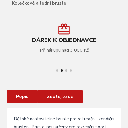
Kolečkové a lední brusle
DÁREK K OBJEDNÁVCE
Při nákupu nad 3 000 Kč
VÍCE INFORMACÍ
Tempish GOKID kolečkové roztahovací brusle
modré
Popis
Zeptejte se
Dětské nastavitelné brusle pro rekreační i kondiční
bruslení. Brusle jsou určeny pro rekreační sport,