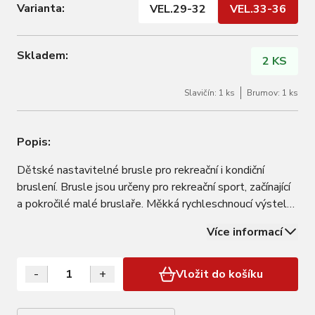
Varianta:
VEL.29-32
VEL.33-36
Skladem:
2 KS
Slavičín: 1 ks
Brumov: 1 ks
Popis:
Dětské nastavitelné brusle pro rekreační i kondiční
bruslení. Brusle jsou určeny pro rekreační sport, začínající
a pokročilé malé bruslaře. Měkká rychleschnoucí výstelka
zajišťuje pohodlí dětské nohy. Vnitřní botička je dobře
Více informací
anatomicky tvarována, vnější plastový skelet drží pevně
kotník. Tyto…
-
+
Vložit do košíku