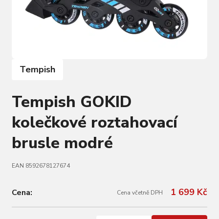
Tempish
Tempish GOKID
kolečkové roztahovací
brusle modré
EAN 8592678127674
1 699 Kč
Cena:
Cena včetně DPH