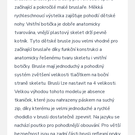
začínající a pokročilé malé bruslaře. Měkká
rychleschnoucí výstelka zajišťuje pohodlí dětské
nohy. Vnitřní botička je dobře anatomicky
tvarována, vnější plastový skelet drží pevně
kotník. Tyto dětské brusle jsou velmi vhodné pro
začínající bruslaře díky funkční konstrukci a
anatomicky řešenému tvaru skeletu i vnitřní
botičky. Brusle mají jednoduchý a pohodlný
systém zvětšení velikosti tlačítkem na boční
straně skeletu. Brusli lze nastavit na 4 velikosti.
Velkou výhodou tohoto modelu je absence
tkaniček, které jsou nahrazeny páskem na suchý
zip, díky kterému je velmi jednoduché a rychlé
chodidlo v brusli dostatečně zpevnit. Na jazyku se
nachází poutko pro pohodlnější obouvání. Pro větší
bezpečnost jsou na zadní části brusli reflexní prvky