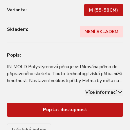
Varianta:
M (55-58CM)
Skladem:
NENÍ SKLADEM
Popis:
IN-MOLD Polystyrenová pěna je vstřikována přímo do
připraveného skeletu. Touto technologií získá přilba nižší
hmotnost. Nastavení velikosti přilby Helma by měla na
hlavě správně sedět, ale také nesmí nikde tlačit.
Více informací
Některé helmy mají vnitřní prostor nastavitelný.
Doporučujeme helmu zkoušet spolu s…
Poptat dostupnost
Lyžařské helmy