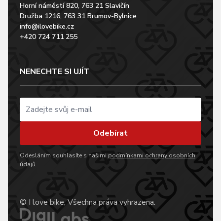
Horní náměstí 820, 763 21 Slavičín
Družba 1216, 763 31 Brumov-Bylnice
info@ilovebike.cz
+420 724 711 255
NENECHTE SI UJÍT
Odebírat
Odesláním souhlasíte s našimi
podmínkami ochrany osobních
údajů
.
© I love bike, Všechna práva vyhrazena.