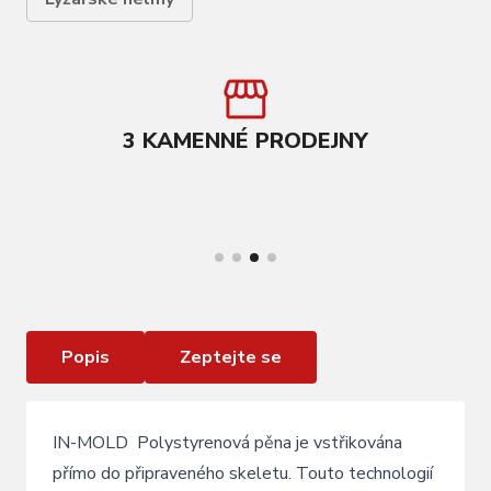
NNÉ PRODEJNY
ROZVOZ AŽ
při nákupu nad 15 000 Kč
prode
VÍCE INFORMACÍ
Lyžařská přilba Blizzard Signal yellow
Popis
Zeptejte se
IN-MOLD Polystyrenová pěna je vstřikována
přímo do připraveného skeletu. Touto technologií