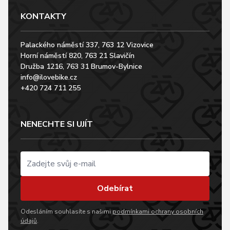
KONTAKTY
Palackého náměstí 337, 763 12 Vizovice
Horní náměstí 820, 763 21 Slavičín
Družba 1216, 763 31 Brumov-Bylnice
info@ilovebike.cz
+420 724 711 255
NENECHTE SI UJÍT
Odebírat
Odesláním souhlasíte s našimi
podmínkami ochrany osobních
údajů
.