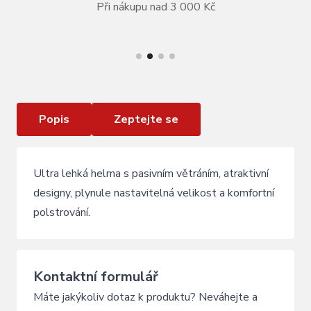
Při nákupu nad 3 000 Kč
VÍCE INFORMACÍ
Lyžařská přilba Blizzard Speed Junior blue
Popis
Zeptejte se
Ultra lehká helma s pasivním větráním, atraktivní
designy, plynule nastavitelná velikost a komfortní
polstrování.
Kontaktní formulář
Máte jakýkoliv dotaz k produktu? Neváhejte a