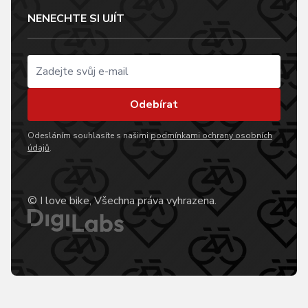
NENECHTE SI UJÍT
Odebírat
Odesláním souhlasíte s našimi
podmínkami ochrany osobních
údajů
.
© I love bike, Všechna práva vyhrazena.