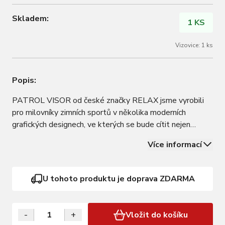
Skladem:
1 KS
Vizovice: 1 ks
Popis:
PATROL VISOR od české značky RELAX jsme vyrobili
pro milovníky zimních sportů v několika moderních
grafických designech, ve kterých se bude cítit nejen
bezpečně, ale také dobře. Certifikovaná bezpečnost,
Více informací
navíc zvýšená technologií IN-MOLD SHELL, dělá z
PATROLU helmu výjimečně lehkou a současně…
U tohoto produktu je doprava ZDARMA
-
+
Vložit do košíku