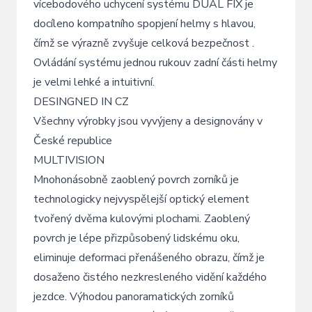
vícebodového uchycení systému DUAL FIX je
docíleno kompatního spopjení helmy s hlavou,
čímž se výrazně zvyšuje celková bezpečnost .
Ovládání systému jednou rukouv zadní části helmy
je velmi lehké a intuitivní.
DESINGNED IN CZ
Všechny výrobky jsou vyvýjeny a designovány v
České republice
MULTIVISION
Mnohonásobně zaoblený povrch zorníků je
technologicky nejvyspělejší optický element
tvořený dvěma kulovými plochami. Zaoblený
povrch je lépe přizpůsobený lidskému oku,
eliminuje deformaci přenášeného obrazu, čímž je
dosaženo čistého nezkresleného vidění každého
jezdce. Výhodou panoramatických zorníků