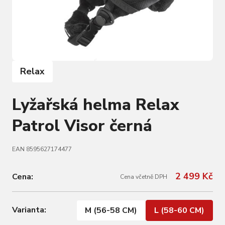
Relax
Lyžařská helma Relax
Patrol Visor černá
EAN 8595627174477
2 499 Kč
Cena:
Cena včetně DPH
Varianta:
M (56-58 CM)
L (58-60 CM)