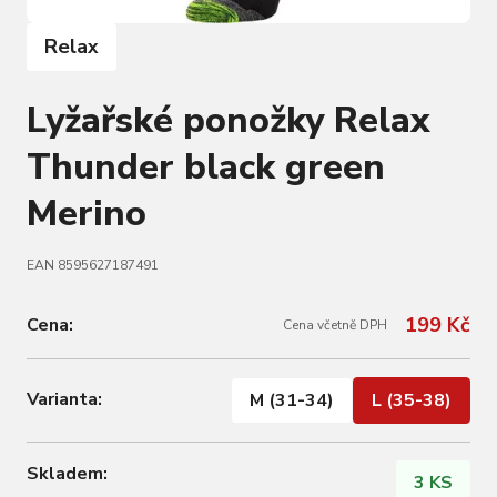
Relax
Lyžařské ponožky Relax
Thunder black green
Merino
EAN 8595627187491
199 Kč
Cena:
Cena včetně DPH
Varianta:
M (31-34)
L (35-38)
Skladem:
3 KS