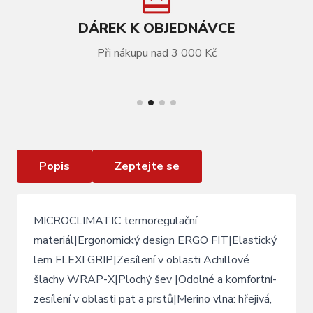
DÁREK K OBJEDNÁVCE
Při nákupu nad 3 000 Kč
VÍCE INFORMACÍ
Lyžařské ponožky Relax Thunder black green
Merino
Popis
Zeptejte se
MICROCLIMATIC termoregulační
materiál|Ergonomický design ERGO FIT|Elastický
lem FLEXI GRIP|Zesílení v oblasti Achillové
šlachy WRAP-X|Plochý šev |Odolné a komfortní-
zesílení v oblasti pat a prstů|Merino vlna: hřejivá,