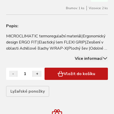
Brumov: 1 ks
Vizovice: 2 ks
Popis:
MICROCLIMATIC termoregulační materiál|Ergonomický
design ERGO FIT|Elastický lem FLEXI GRIP|Zesílení v
oblasti Achillové šlachy WRAP-X|Plochý šev |Odolné a
komfortní- zesílení v oblasti pat a prstů|Merino vlna:
Více informací
hřejivá, antibakteriální, prodyšná |TERRY měkký textil
udržuje teplo v tzv. vzdušních…
-
+
Vložit do košíku
Lyžařské ponožky