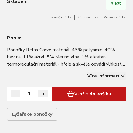
Skladem:
3 KS
Slavičín: 1 ks
Brumov: 1 ks
Vizovice: 1 ks
Popis:
Ponožky Relax Carve materiál: 43% polyamid, 40%
bavlna, 11% akryl, 5% Merino vlna, 1% elastan
termoregulační materiál - hřeje a skvěle odvádí vlhkost
ploché švy ergonomický tvarované FLEXI GRIP -
Více informací
elastický lem WRAP-X - zesílení v oblasti Achillové
šlachy SOLE PAD - zesílení v oblasti prstů a paty G…
-
+
Vložit do košíku
Lyžařské ponožky