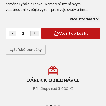
náročné lyžaře s lehkou kompresí, která svými
vlastnostmi zvyšuje výkon, prokrvuje svaly a tím
zrychluje regeneraci. Zesílení v oblasti holenní kosti G-
Více informací
FORCE zaručuje vynikající přenos síly přímo na botu, čímž
zvyšuje kontrolu sportovce nad lyžemi.…
-
+
Vložit do košíku
Lyžařské ponožky
DÁREK K OBJEDNÁVCE
Při nákupu nad 3 000 Kč
VÍCE INFORMACÍ