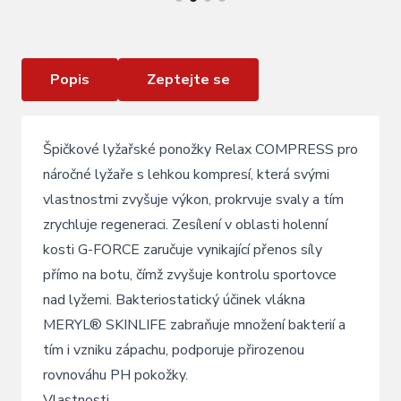
Lyžařské ponožky Relax Compress black yellow
Popis
Zeptejte se
Špičkové lyžařské ponožky Relax COMPRESS pro
náročné lyžaře s lehkou kompresí, která svými
vlastnostmi zvyšuje výkon, prokrvuje svaly a tím
zrychluje regeneraci. Zesílení v oblasti holenní
kosti G-FORCE zaručuje vynikající přenos síly
přímo na botu, čímž zvyšuje kontrolu sportovce
nad lyžemi. Bakteriostatický účinek vlákna
MERYL® SKINLIFE zabraňuje množení bakterií a
tím i vzniku zápachu, podporuje přirozenou
rovnováhu PH pokožky.
Vlastnosti