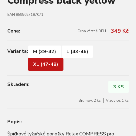
Compress black yellow
EAN 8595627187071
349 Kč
Cena:
Cena včetně DPH
Varianta:
M (39-42)
L (43-46)
XL (47-48)
Skladem:
3 KS
Brumov: 2 ks
Vizovice: 1 ks
Popis:
Špičkové lyžařské ponožky Relax COMPRESS pro