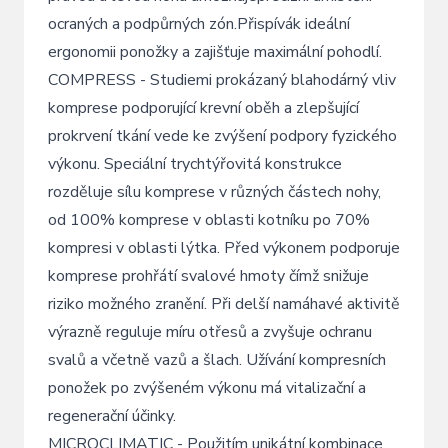
ocraných a podpůrných zón.Přispívák ideální
ergonomii ponožky a zajišťuje maximální pohodlí.
COMPRESS - Studiemi prokázaný blahodárný vliv
komprese podporující krevní oběh a zlepšující
prokrvení tkání vede ke zvýšení podpory fyzického
výkonu. Speciální trychtýřovitá konstrukce
rozděluje sílu komprese v různých částech nohy,
od 100% komprese v oblasti kotníku po 70%
kompresi v oblasti lýtka. Před výkonem podporuje
komprese prohřátí svalové hmoty čímž snižuje
riziko možného zranění. Při delší namáhavé aktivitě
výrazně reguluje míru otřesů a zvyšuje ochranu
svalů a včetně vazů a šlach. Užívání kompresních
ponožek po zvýšeném výkonu má vitalizační a
regenerační účinky.
MICROCLIMATIC - Použitím unikátní kombinace