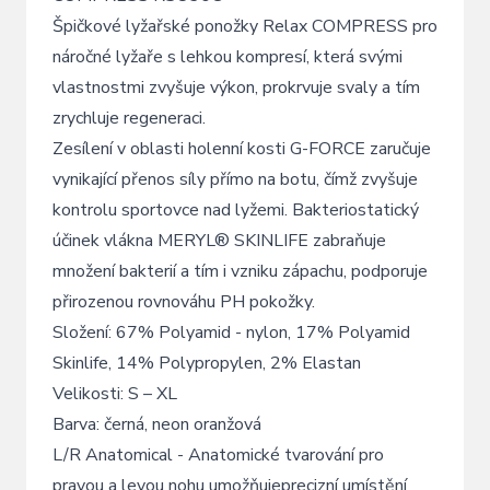
Špičkové lyžařské ponožky Relax COMPRESS pro
náročné lyžaře s lehkou kompresí, která svými
vlastnostmi zvyšuje výkon, prokrvuje svaly a tím
zrychluje regeneraci.
Zesílení v oblasti holenní kosti G-FORCE zaručuje
vynikající přenos síly přímo na botu, čímž zvyšuje
kontrolu sportovce nad lyžemi. Bakteriostatický
účinek vlákna MERYL® SKINLIFE zabraňuje
množení bakterií a tím i vzniku zápachu, podporuje
přirozenou rovnováhu PH pokožky.
Složení: 67% Polyamid - nylon, 17% Polyamid
Skinlife, 14% Polypropylen, 2% Elastan
Velikosti: S – XL
Barva: černá, neon oranžová
L/R Anatomical - Anatomické tvarování pro
pravou a levou nohu umožňujeprecizní umístění