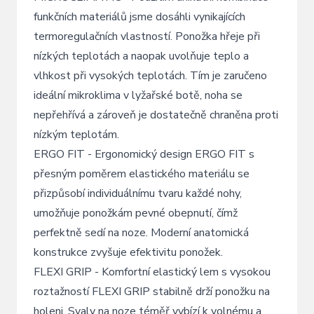
funkčních materiálů jsme dosáhli vynikajících
termoregulačních vlastností. Ponožka hřeje při
nízkých teplotách a naopak uvolňuje teplo a
vlhkost při vysokých teplotách. Tím je zaručeno
ideální mikroklima v lyžařské botě, noha se
nepřehřívá a zároveň je dostatečně chraněna proti
nízkým teplotám.
ERGO FIT - Ergonomický design ERGO FIT s
přesným poměrem elastického materiálu se
přizpůsobí individuálnímu tvaru každé nohy,
umožňuje ponožkám pevné obepnutí, čímž
perfektně sedí na noze. Moderní anatomická
konstrukce zvyšuje efektivitu ponožek.
FLEXI GRIP - Komfortní elastický lem s vysokou
roztažností FLEXI GRIP stabilně drží ponožku na
holeni. Svaly na noze téměř vybízí k volnému a