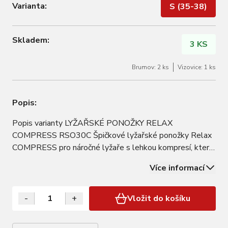
Varianta:
S (35-38)
Skladem:
3 KS
Brumov: 2 ks
Vizovice: 1 ks
Popis:
Popis varianty LYŽAŘSKÉ PONOŽKY RELAX
COMPRESS RSO30C Špičkové lyžařské ponožky Relax
COMPRESS pro náročné lyžaře s lehkou kompresí, která
svými vlastnostmi zvyšuje výkon, prokrvuje svaly a tím
Více informací
zrychluje regeneraci. Zesílení v oblasti holenní kosti G-
FORCE zaručuje vynikající přenos síly přímo na…
-
+
Vložit do košíku