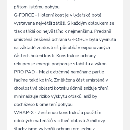
přitom jistému pohybu.
G-FORCE - Holenní kost je v lyžařské botě
vystavena největší zátěži. S každým obloukem se
tlak střídá od největšího k nejmenšímu. Precizně
umístěná zesílená ochrana G-FORCE byla vyvinuta
na základě znalosti síl působící v exponovaných
částech holení kosti. Konstrukce ochrany
rekuperuje energii, podporuje stabilitu a výkon.
PRO PAD - Mezi extrémně namáhané partie
řadíme také kotník. Změkčená část umístěná v
choulostivé oblasti kotníku účinně snižuje tření,
minimalizuje riziko výskytu otlaků, aniž by
docházelo k omezení pohybu.
WRAP-X - Zesílenou konstrukcí a použitím
odolných materiálů v citlivé oblasti Achillovy
šlachy jsme vytvořili ochranu pro jednu z