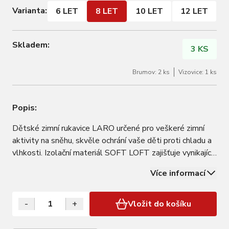
Varianta:
6 LET
8 LET
10 LET
12 LET
Skladem:
3 KS
Brumov: 2 ks
Vizovice: 1 ks
Popis:
Dětské zimní rukavice LARO určené pro veškeré zimní
aktivity na sněhu, skvěle ochrání vaše děti proti chladu a
vlhkosti. Izolační materiál SOFT LOFT zajišťuje vynikající
prodyšnou izolaci při zachování vysokého tepelného
Více informací
komfortu. Membrána AQUA PROTECT, která garantuje
voděodolnost min. 15000 mm a…
-
+
Vložit do košíku