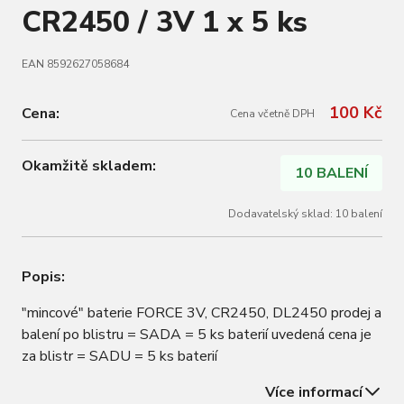
CR2450 / 3V 1 x 5 ks
EAN 8592627058684
100 Kč
Cena:
Cena včetně DPH
Okamžitě skladem:
10 BALENÍ
Dodavatelský sklad: 10 balení
Popis:
"mincové" baterie FORCE 3V, CR2450, DL2450 prodej a
balení po blistru = SADA = 5 ks baterií uvedená cena je
za blistr = SADU = 5 ks baterií
Více informací