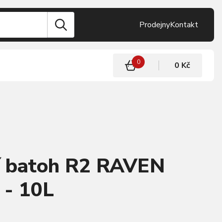
Prodejny
Kontakt
0
0 Kč
í batoh R2 RAVEN
- 10L