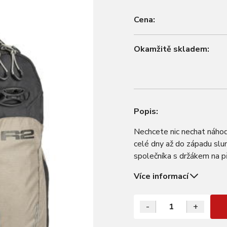
Cena:
Okamžitě skladem:
Popis:
Nechcete nic nechat náhod
celé dny až do západu slu
společníka s držákem na 
odvětrání zad, chytře roz
Více informací
-
+