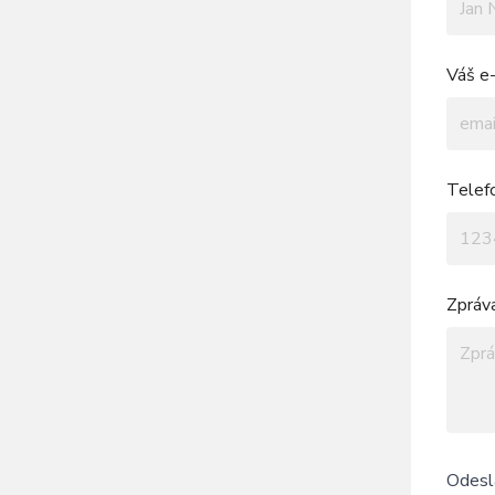
Váš e-
Telef
Zpráv
Odesl