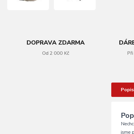
DOPRAVA ZDARMA
DÁRE
VÍCE INFORMACÍ
Od 2 000 Kč
Při
Sportovní batoh R2 RAVEN
ATBP04E - 10L
Popis
Pop
Nechce
jsme 