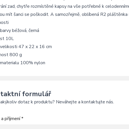
ání zad, chytře rozmístěné kapsy na vše potřebné k celodennímu 
u mít šanci se poškodit. A samozřejmě, oblíbená R2 pláštěnka 
nosti
barvy béžová, černá
ost 10L
velikosti 47 x 22 x 16 cm
ost 800 g
 materialu 100% nylon
taktní formulář
akýkoliv dotaz k produktu? Neváhejte a kontaktujte nás.
a příjmení *