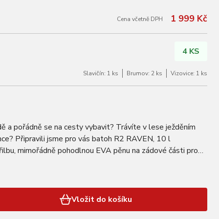
1 999 Kč
Cena včetně DPH
4 KS
Slavičín: 1 ks
Brumov: 2 ks
Vizovice: 1 ks
ě a pořádně se na cesty vybavit? Trávíte v lese ježděním
nce? Připravili jsme pro vás batoh R2 RAVEN, 10 l
přilbu, mimořádně pohodlnou EVA pěnu na zádové části pro
místěné kapsy na vše potřebné k…
Vložit do košíku