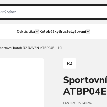
Cyklistika
Koloběžky
Brusle
Lyžování
portovní batoh R2 RAVEN ATBP04E - 10L
R2
Sportovn
ATBP04E 
EAN 8595627149994