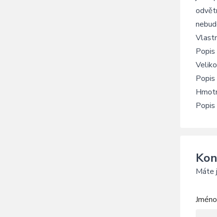
odvětr
nebudo
Vlast
Popis 
Velik
Popis 
Hmotn
Popis
Kon
Máte j
Jméno 