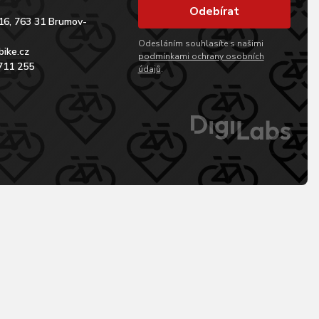
Odebírat
16, 763 31 Brumov-
Odesláním souhlasíte s našimi
bike.cz
podmínkami ochrany osobních
711 255
údajů
.