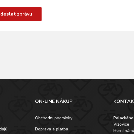
deslat zprávu
ON-LINE NÁKUP
KONTAK
Obchodní podmínky
Palackého
Vizovice
dajů
Doprava a platba
Horní námě