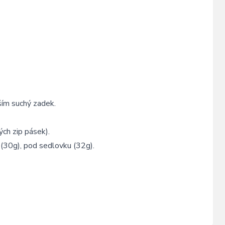
ším suchý zadek.
ých zip pásek).
 (30g), pod sedlovku (32g).