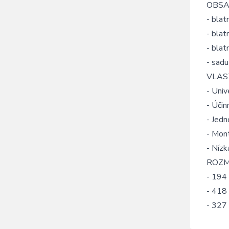
OBSA
- blatn
- blat
- blat
- sadu
VLAS
- Univ
- Účin
- Jed
- Mont
- Nízk
ROZM
- 194 
- 418
- 327