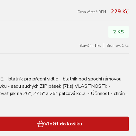
229 Kč
Cena včetně DPH
2 KS
Slavičín: 1 ks
Brumov: 1 ks
- blatník pro přední vidlici - blatník pod spodní rámovou
lovku - sadu suchých ZIP pásek (7ks) VLASTNOSTI: -
vat jak na 26", 27.5" a 29" palcová kola. - Účinnost - chrání
řed mokrými zády a…
Vložit do košíku