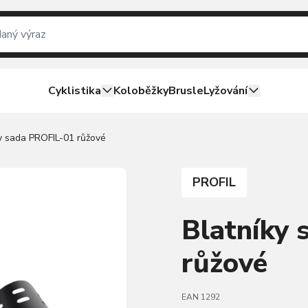
Cyklistika
Koloběžky
Brusle
Lyžování
y sada PROFIL-01 růžové
PROFIL
Blatníky
růžové
EAN 1292