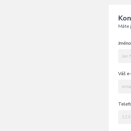
Kon
Máte j
Jméno 
Váš e-
Telef