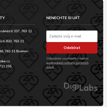
TY
NENECHTE SI UJÍT
 náměstí 337, 763 12
stí 820, 763 21
Odebírat
16, 763 31 Brumov-
Odesláním souhlasíte s našimi
bike.cz
podmínkami ochrany osobních
711 255
údajů
.