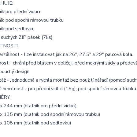
HUJE:
ík pro přední vidlici
ník pod spodní rámovou trubku
ník pod sedlovku
 suchých ZIP pásek (7ks)
TNOSTI:
erzálnost - Lze instalovat jak na 26", 27.5" a 29" palcová kola.
nost - chrání před blátem v obličeji, před mokrými zády a předev
noduchý design
áž - Jednoduchá a rychlá montáž bez použití nářadí (pomocí such
á hmotnost - pro přední vidlici (15g), pod spodní rámovou trubku
ĚRY:
x 244 mm (blatník pro přední vidlici)
 x 135 mm (blatník pod spodní rámovou trubku)
 x 108 mm (blatník pod sedlovku)