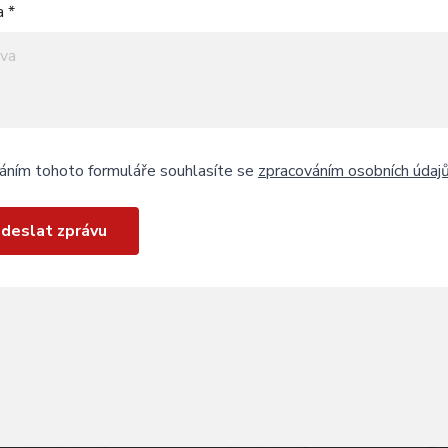
a *
áním tohoto formuláře souhlasíte se
zpracováním osobních údaj
deslat zprávu