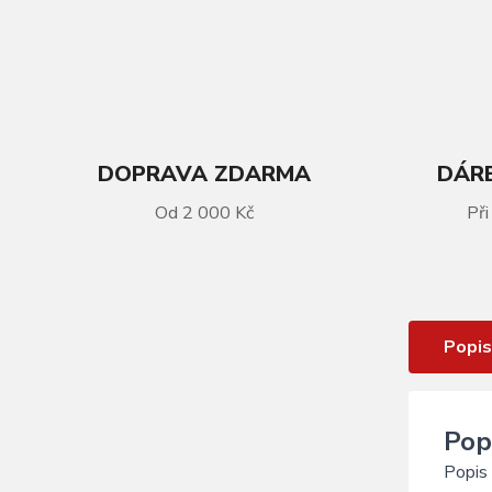
DOPRAVA ZDARMA
DÁRE
Od 2 000 Kč
Při
VÍCE INFORMACÍ
Blatníky sada PROFIL-01 růžové
Popis
Pop
Popis