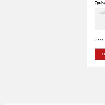
Zpráv
Odesl
O