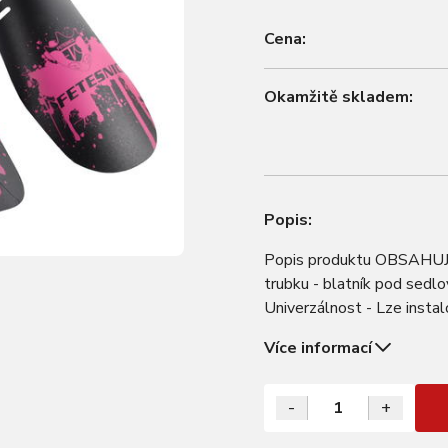
Cena:
Okamžitě skladem:
Popis:
Popis produktu OBSAHUJE: 
trubku - blatník pod sed
Univerzálnost - Lze instalo
před blátem v obličeji, p
Více informací
-
+