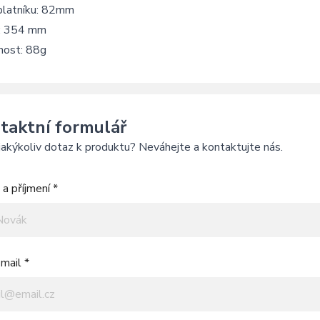
 blatníku: 82mm
: 354 mm
ost: 88g
taktní formulář
akýkoliv dotaz k produktu? Neváhejte a kontaktujte nás.
a příjmení *
mail *