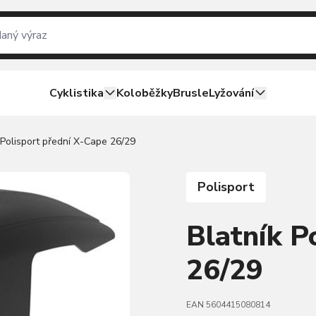
Cyklistika
Koloběžky
Brusle
Lyžování
 Polisport přední X-Cape 26/29
Polisport
Blatník P
26/29
EAN 5604415080814