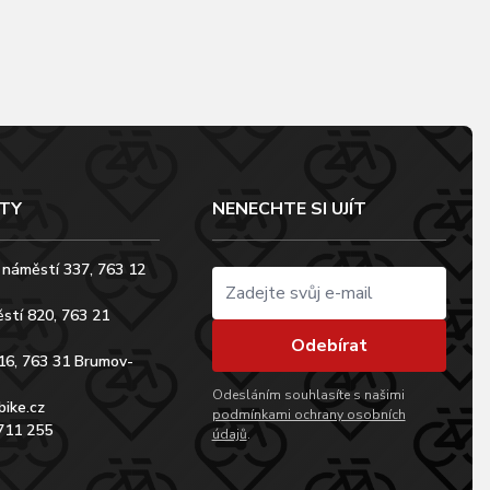
TY
NENECHTE SI UJÍT
 náměstí 337, 763 12
stí 820, 763 21
Odebírat
16, 763 31 Brumov-
Odesláním souhlasíte s našimi
bike.cz
podmínkami ochrany osobních
711 255
údajů
.