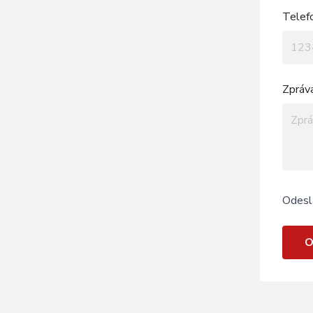
Telef
Zpráv
Odesl
O