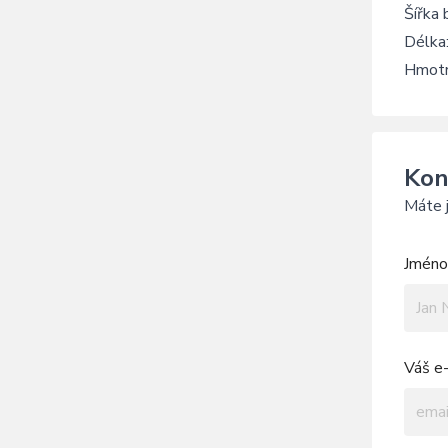
Šířka
Délka
Hmotn
Kon
Máte j
Jméno 
Váš e-