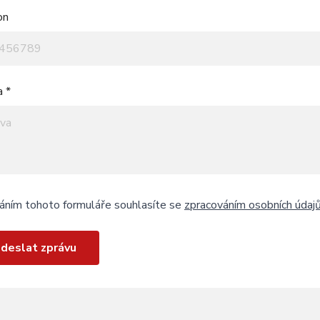
on
a *
áním tohoto formuláře souhlasíte se
zpracováním osobních údaj
deslat zprávu