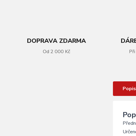
DOPRAVA ZDARMA
DÁRE
VÍCE INFORMACÍ
Od 2 000 Kč
Při
Blatník Polisport přední X-Cape
26/29
Popis
Pop
Předn
Určen