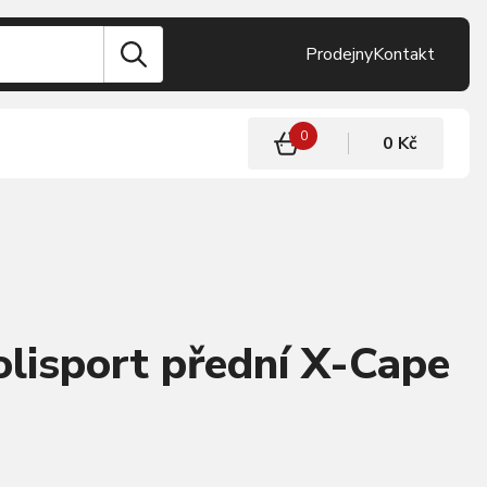
Prodejny
Kontakt
0
0 Kč
olisport přední X-Cape