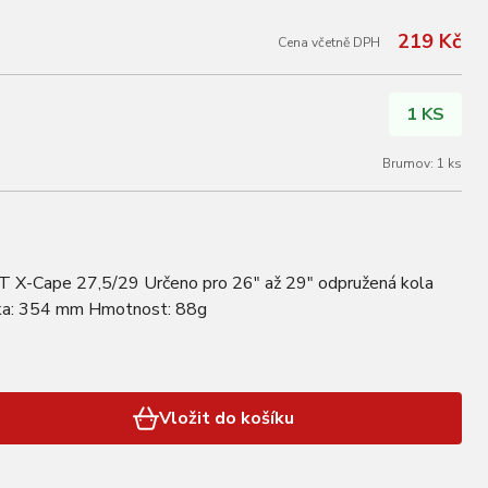
219 Kč
Cena včetně DPH
1 KS
Brumov: 1 ks
 X-Cape 27,5/29 Určeno pro 26" až 29" odpružená kola
lka: 354 mm Hmotnost: 88g
Vložit do košíku