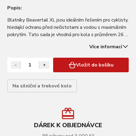
Popis:
Blatníky Beavertail XL jsou ideálním řešením pro cyklisty,
hledající ochranu před nečistotami a vodou s maximálním
pokrytím. Tato sada je vhodná pro kola s průměrem 26 a
28 palců a díky svému širšímu a delšímu provedení oproti
Více informací
klasické verzi poskytuje ještě lepší ochranu. Kromě
vynikajícího designu…
-
+
Vložit do košíku
Na silniční a trekové kolo
DÁREK K OBJEDNÁVCE