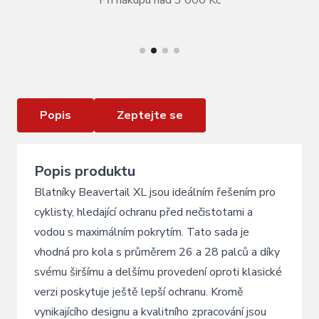
Při nákupu nad 3 000 Kč
VÍCE INFORMACÍ
Sada Blatníků SKS Beavertail XL
Popis
Zeptejte se
Popis produktu
Blatníky Beavertail XL jsou ideálním řešením pro
cyklisty, hledající ochranu před nečistotami a
vodou s maximálním pokrytím. Tato sada je
vhodná pro kola s průměrem 26 a 28 palců a díky
svému širšímu a delšímu provedení oproti klasické
verzi poskytuje ještě lepší ochranu. Kromě
vynikajícího designu a kvalitního zpracování jsou