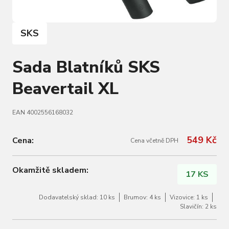
SKS
Sada Blatníků SKS
Beavertail XL
EAN 4002556168032
549 Kč
Cena:
Cena včetně DPH
Okamžitě skladem:
17 KS
Dodavatelský sklad: 10 ks
Brumov: 4 ks
Vizovice: 1 ks
Slavičín: 2 ks